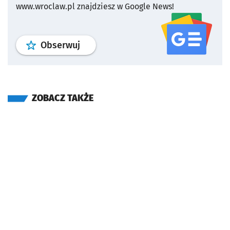
www.wroclaw.pl znajdziesz w Google News!
profil
google news
serwisu wroclaw
Obserwuj
ZOBACZ TAKŻE