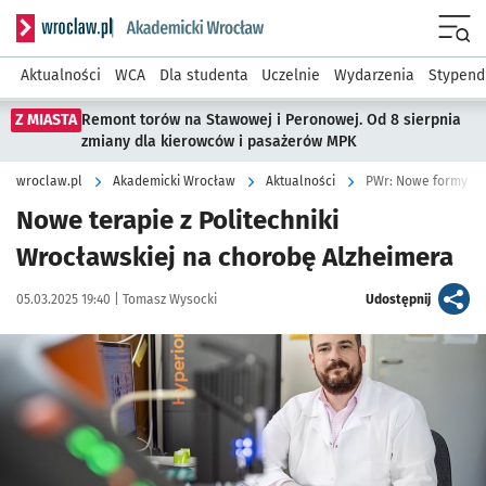
Serwis informacyjny wroclaw.pl podserwis: Akademicki Wro
Men
Aktualności
WCA
Dla studenta
Uczelnie
Wydarzenia
Stypend
Z MIASTA
Remont torów na Stawowej i Peronowej. Od 8 sierpnia
zmiany dla kierowców i pasażerów MPK
wroclaw.pl
Akademicki Wrocław
Aktualności
PWr: Nowe formy le
Nowe terapie z Politechniki
Wrocławskiej na chorobę Alzheimera
Data publikacji:
Autor:
artykuł
05.03.2025 19:40 |
Tomasz Wysocki
Udostępnij
Kliknij, aby powiększyć