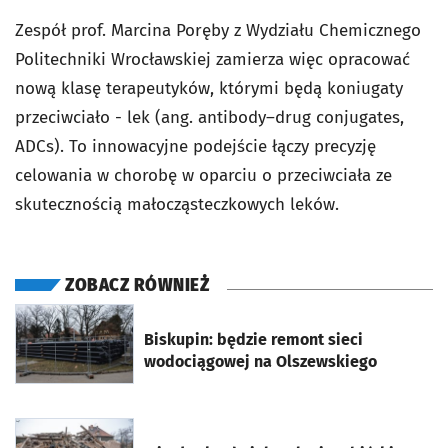
Zespół prof. Marcina Poręby z Wydziału Chemicznego
Politechniki Wrocławskiej zamierza więc opracować
nową klasę terapeutyków, którymi będą koniugaty
przeciwciało - lek (ang. antibody–drug conjugates,
ADCs). To innowacyjne podejście łączy precyzję
celowania w chorobę w oparciu o przeciwciała ze
skutecznością małocząsteczkowych leków.
ZOBACZ RÓWNIEŻ
otworzy się w nowej karcie
Biskupin: będzie remont sieci
wodociągowej na Olszewskiego
otworzy się w nowej karcie