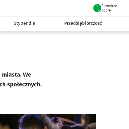
Powietrze
we Wrocławiu
micki Wrocław
dobre
Stypendia
Przedsiębiorczość
JAKOŚĆ POWIETRZA
dobra
Dane z godz. 06:20
Jakość powietrza - skład
 miasta. We
ach społecznych.