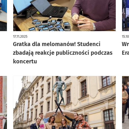
art
17.11.2025
15.1
Gratka dla melomanów! Studenci
Wr
zbadają reakcje publiczności podczas
Er
koncertu