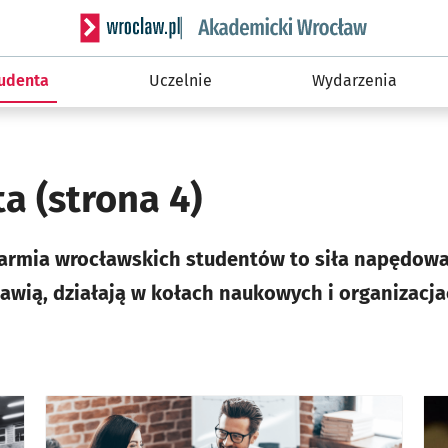
Serwis informacyjny wroclaw.pl podserwis: Akade
tudenta
Uczelnie
Wydarzenia
ta
(strona 4)
 armia wrocławskich studentów to siła napędowa
bawią, działają w kołach naukowych i organizacj