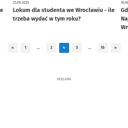
21.09.2025
10.0
ie
Lokum dla studenta we Wrocławiu - ile
Gd
trzeba wydać w tym roku?
Na
Wr
«
1
…
3
4
5
…
16
»
REKLAMA