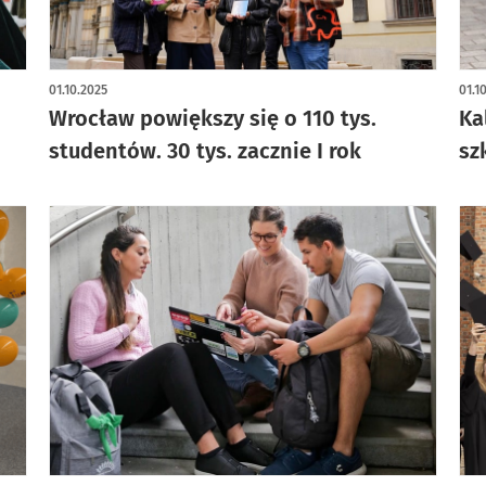
01.10.2025
01.1
Wrocław powiększy się o 110 tys.
Ka
studentów. 30 tys. zacznie I rok
sz