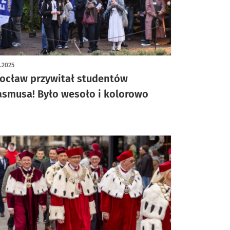
ykuł z galerią zdjęć
0.2025
ocław przywitał studentów
asmusa! Było wesoło i kolorowo