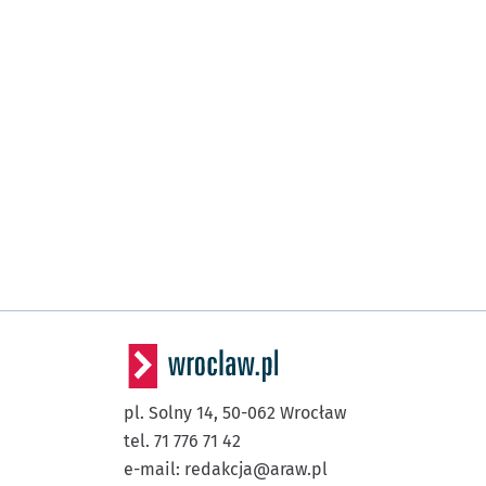
pl. Solny 14,
50-062
Wrocław
tel. 71 776 71 42
e-mail:
redakcja@araw.pl