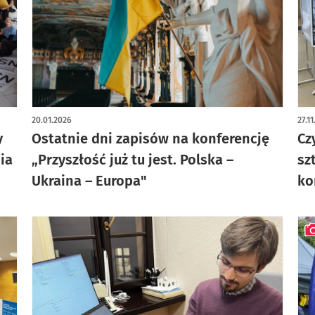
20.01.2026
27.1
y
Ostatnie dni zapisów na konferencję
Cz
ia
„Przyszłość już tu jest. Polska –
sz
Ukraina – Europa"
ko