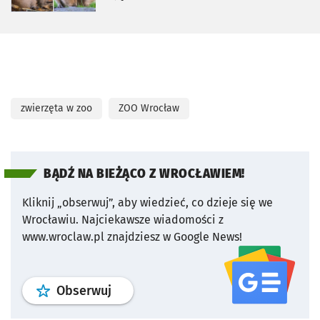
zwierzęta w zoo
ZOO Wrocław
BĄDŹ NA BIEŻĄCO Z WROCŁAWIEM!
Kliknij „obserwuj”, aby wiedzieć, co dzieje się we
Wrocławiu.
Najciekawsze wiadomości z
www.wroclaw.pl znajdziesz w Google News!
profil
google news
serwisu wroclaw
Obserwuj