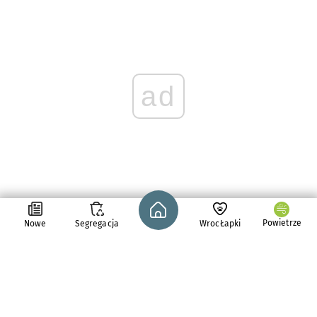
ad
Strona główna - wroclaw.pl
Powietrze
Nowe
Segregacja
WrocŁapki