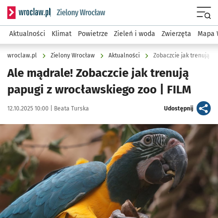
Serwis informacyjny wroclaw.pl podserwis: Środowisko we 
Menu
Aktualności
Klimat
Powietrze
Zieleń i woda
Zwierzęta
Mapa 
wroclaw.pl
Zielony Wrocław
Aktualności
Zobaczcie jak trenują p
Ale mądrale! Zobaczcie jak trenują
papugi z wrocławskiego zoo | FILM
Data publikacji:
Autor:
artykuł
12.10.2025 10:00 |
Beata Turska
Udostępnij
Kliknij, aby powiększyć