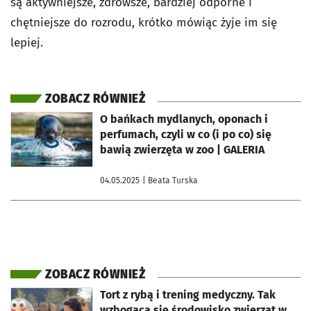
są aktywniejsze, zdrowsze, bardziej odporne i
chętniejsze do rozrodu, krótko mówiąc żyje im się
lepiej.
ZOBACZ RÓWNIEŻ
otworzy się w nowej karcie
O bańkach mydlanych, oponach i
perfumach, czyli w co (i po co) się
bawią zwierzęta w zoo | GALERIA
04.05.2025
| Beata Turska
ZOBACZ RÓWNIEŻ
otworzy się w nowej karcie
Tort z rybą i trening medyczny. Tak
wzbogaca się środowisko zwierząt w