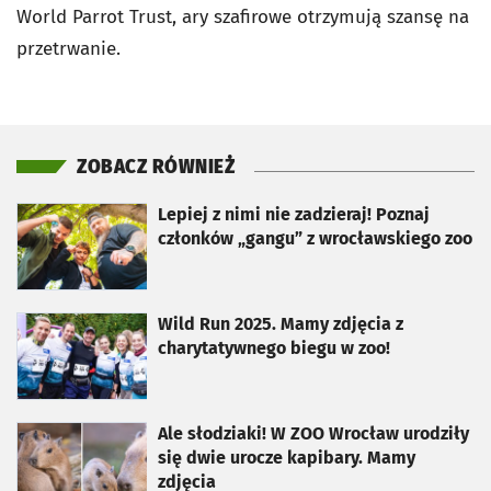
World Parrot Trust, ary szafirowe otrzymują szansę na
przetrwanie.
ZOBACZ RÓWNIEŻ
otworzy się w nowej karcie
Lepiej z nimi nie zadzieraj! Poznaj
członków „gangu” z wrocławskiego zoo
otworzy się w nowej karcie
Wild Run 2025. Mamy zdjęcia z
charytatywnego biegu w zoo!
otworzy się w nowej karcie
Ale słodziaki! W ZOO Wrocław urodziły
się dwie urocze kapibary. Mamy
zdjęcia