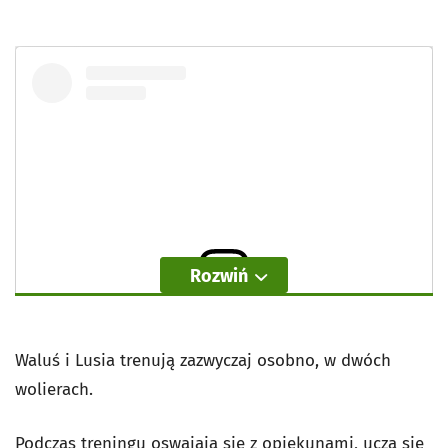
Rozwiń
Wyświetl ten post na Instagramie
Waluś i Lusia trenują zazwyczaj osobno, w dwóch
wolierach.
Podczas treningu oswajają się z opiekunami, uczą się