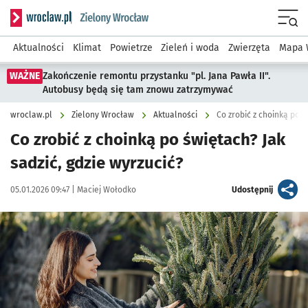
Serwis informacyjny wroclaw.pl podserwis: Środowisko we 
Menu
Aktualności
Klimat
Powietrze
Zieleń i woda
Zwierzęta
Mapa 
WAŻNE
Zakończenie remontu przystanku "pl. Jana Pawła II".
Autobusy będą się tam znowu zatrzymywać
wroclaw.pl
Zielony Wrocław
Aktualności
Co zrobić z choinką po 
Co zrobić z choinką po świętach? Jak
sadzić, gdzie wyrzucić?
Data publikacji:
Autor:
artykuł
05.01.2026 09:47 |
Maciej Wołodko
Udostępnij
Kliknij, aby powiększyć