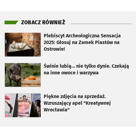
ZOBACZ RÓWNIEŻ
otworzy się w nowej karcie
Plebiscyt Archeologiczna Sensacja
2025: Głosuj na Zamek Piastów na
Ostrowie!
otworzy się w nowej karcie
Świnie lubią... nie tylko dynie. Czekają
na inne owoce i warzywa
otworzy się w nowej karcie
Piękne zdjęcia na sprzedaż.
Wzruszający apel "Kreatywnej
Wrocławia"