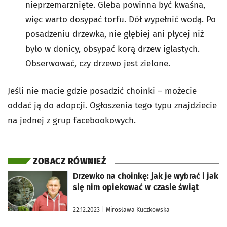
nieprzemarznięte. Gleba powinna być kwaśna,
więc warto dosypać torfu. Dół wypełnić wodą. Po
posadzeniu drzewka, nie głębiej ani płycej niż
było w donicy, obsypać korą drzew iglastych.
Obserwować, czy drzewo jest zielone.
Jeśli nie macie gdzie posadzić choinki – możecie
oddać ją do adopcji.
Ogłoszenia tego typu znajdziecie
na jednej z grup facebookowych
.
ZOBACZ RÓWNIEŻ
otworzy się w nowej karcie
Drzewko na choinkę: jak je wybrać i jak
się nim opiekować w czasie świąt
22.12.2023
| Mirosława Kuczkowska