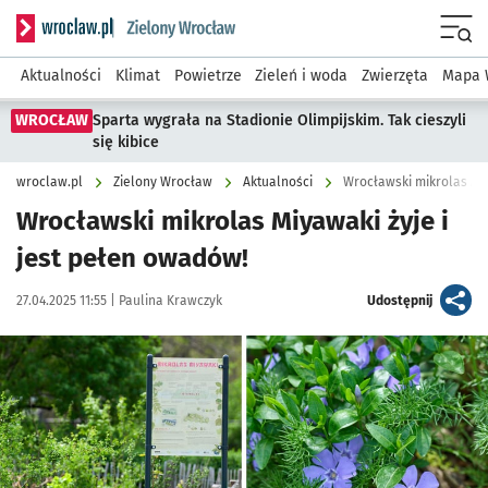
Serwis informacyjny wroclaw.pl podserwis: Środowisko we 
Menu
Aktualności
Klimat
Powietrze
Zieleń i woda
Zwierzęta
Mapa 
WROCŁAW
Sparta wygrała na Stadionie Olimpijskim. Tak cieszyli
się kibice
wroclaw.pl
Zielony Wrocław
Aktualności
Wrocławski mikrolas Mi
Wrocławski mikrolas Miyawaki żyje i
jest pełen owadów!
Data publikacji:
Autor:
artykuł
27.04.2025 11:55 |
Paulina Krawczyk
Udostępnij
Kliknij, aby zobaczyć galerię