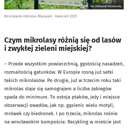
fot. Oleksandr Poliakovsky
Wrocławski mikrolas Miyawaki - kwiecień 2025
Czym mikrolasy różnią się od lasów
i zwykłej zieleni miejskiej?
– Przede wszystkim powierzchnią, gęstością nasadzeń,
rozmaitością gatunków. W Europie rosną już setki
takich mikrolasów. Po drugie, już w trzecim roku taki
mikrolas staje się samograjem a liczba zabiegów
spada do minimum. To ostoja ptaków, jeży i miejsce
obserwacji owadów, jak np. gąsienic wielu motyli,
mrówek czy biedronek. I po trzecie, mikrolas rośnie
na wrocławskim kompoście. Recykling w mieście jest