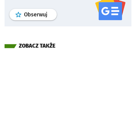
profil
google news
serwisu wroclaw
Obserwuj
ZOBACZ TAKŻE