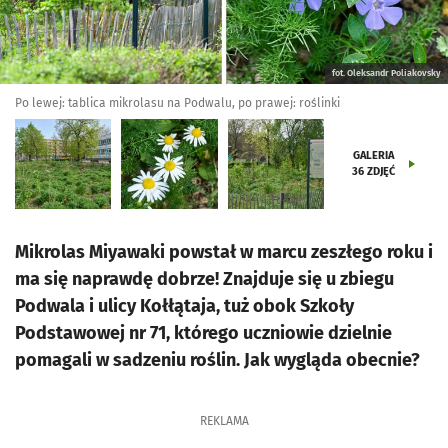
fot. Oleksandr Poliakovsky
Po lewej: tablica mikrolasu na Podwalu, po prawej: roślinki
GALERIA
36
ZDJĘĆ
Mikrolas Miyawaki powstał w marcu zeszłego roku i
ma się naprawdę dobrze! Znajduje się u zbiegu
Podwala i ulicy Kołłątaja, tuż obok Szkoły
Podstawowej nr 71, którego uczniowie dzielnie
pomagali w sadzeniu roślin. Jak wygląda obecnie?
REKLAMA