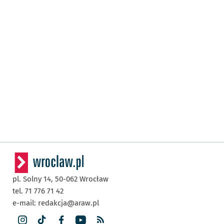
pl. Solny 14,
50-062
Wrocław
tel. 71 776 71 42
e-mail:
redakcja@araw.pl