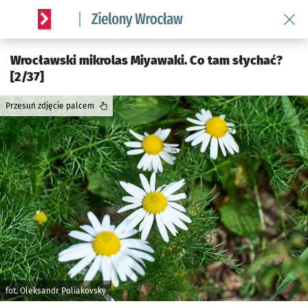
Wróć 
Serwis informacyjny wroclaw.pl podserwis: Środowisko we 
Wrocławski mikrolas Miyawaki. Co tam słychać?
[2/37]
Przesuń zdjęcie palcem
fot. Oleksandr Poliakovsky