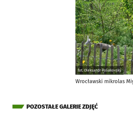
fot. Oleksandr Poliakovsky
Wrocławski mikrolas Mi
POZOSTAŁE GALERIE ZDJĘĆ