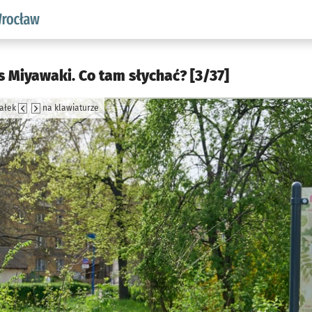
aw.pl podserwis: Środowisko we Wrocławiu
 Miyawaki. Co tam słychać? [3/37]
załek
na klawiaturze
jęcia.