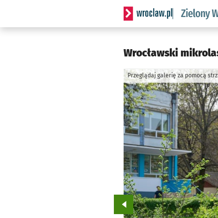
Serwis informacyjny wrocl
Wrocławski mikrolas
Przeglądaj galerię za pomocą str
Przejdź do poprzedniego zd