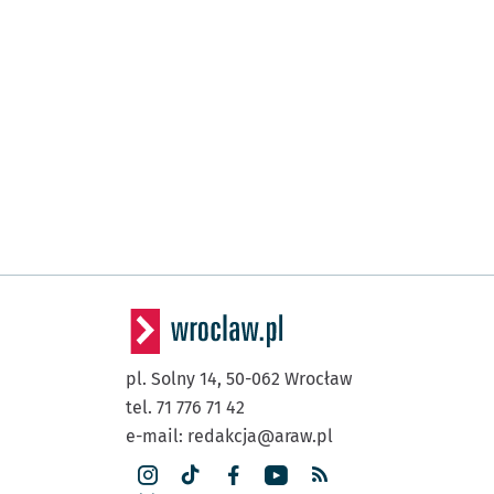
pl. Solny 14,
50-062
Wrocław
tel. 71 776 71 42
e-mail:
redakcja@araw.pl