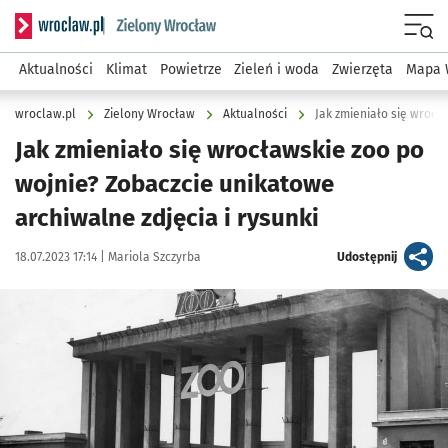
Serwis informacyjny wroclaw.pl podserwis: Środowisko we 
Menu
Aktualności
Klimat
Powietrze
Zieleń i woda
Zwierzęta
Mapa 
wroclaw.pl
Zielony Wrocław
Aktualności
Jak zmieniało się wrocławskie zoo po
wojnie? Zobaczcie unikatowe
archiwalne zdjęcia i rysunki
Data publikacji:
Autor:
artykuł
18.07.2023 17:14 |
Mariola Szczyrba
Udostępnij
Kliknij, aby zobaczyć galerię