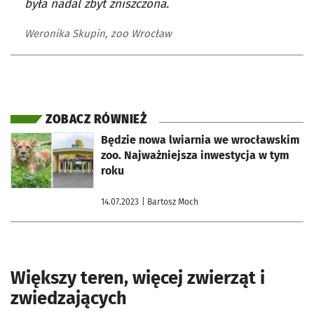
była nadal zbyt zniszczona.
Weronika Skupin, zoo Wrocław
ZOBACZ RÓWNIEŻ
otworzy się w nowej karcie
Będzie nowa lwiarnia we wrocławskim
zoo. Najważniejsza inwestycja w tym
roku
14.07.2023
| Bartosz Moch
Większy teren, więcej zwierząt i
zwiedzających