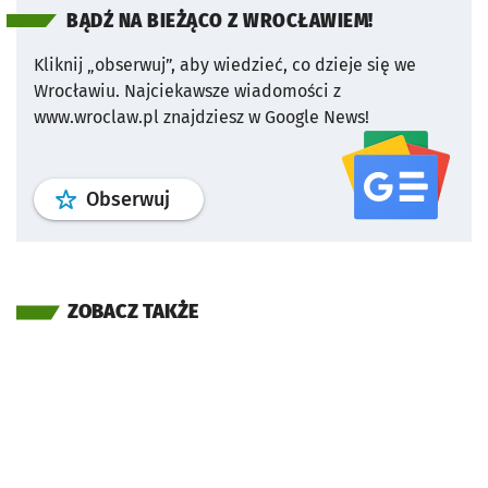
BĄDŹ NA BIEŻĄCO Z WROCŁAWIEM!
Kliknij „obserwuj”, aby wiedzieć, co dzieje się we
Wrocławiu.
Najciekawsze wiadomości z
www.wroclaw.pl znajdziesz w Google News!
profil
google news
serwisu wroclaw
Obserwuj
ZOBACZ TAKŻE