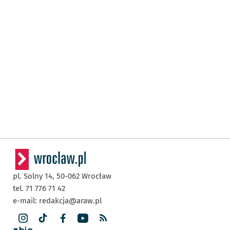
pl. Solny 14,
50-062
Wrocław
tel. 71 776 71 42
e-mail:
redakcja@araw.pl