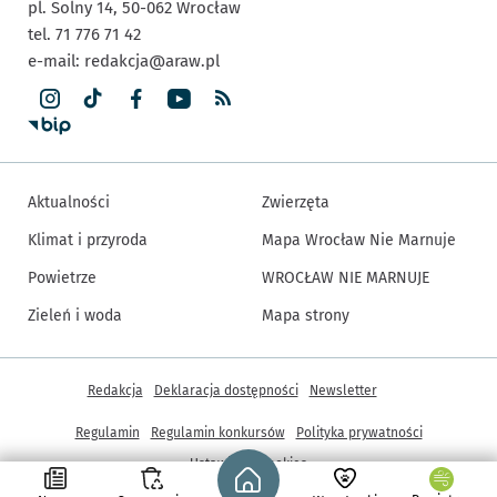
pl. Solny 14,
50-062
Wrocław
tel. 71 776 71 42
e-mail:
redakcja@araw.pl
Aktualności
Zwierzęta
Klimat i przyroda
Mapa Wrocław Nie Marnuje
Powietrze
WROCŁAW NIE MARNUJE
Zieleń i woda
Mapa strony
Inne informacje
Redakcja
Deklaracja dostępności
Newsletter
Regulamin
Regulamin konkursów
Polityka prywatności
Strona główna - wroclaw.pl
Ustawienia cookies