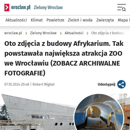
Serwis informacyjny wroclaw.pl podserwis: Środowisko we 
Menu
Aktualności
Klimat
Powietrze
Zieleń i woda
Zwierzęta
Mapa 
wroclaw.pl
Zielony Wrocław
Aktualności
Oto zdjęcia z budowy Afrykarium. Tak
powstawała największa atrakcja ZOO
we Wrocławiu (ZOBACZ ARCHIWALNE
FOTOGRAFIE)
Data publikacji:
Autor:
artykuł
07.10.2024 20:48 |
Robert Migdał
Udostępnij
Kliknij, aby zobaczyć galerię