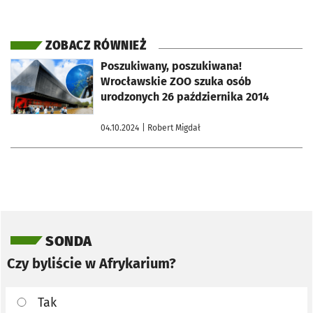
ZOBACZ RÓWNIEŻ
otworzy się w nowej karcie
Poszukiwany, poszukiwana!
Wrocławskie ZOO szuka osób
urodzonych 26 października 2014
04.10.2024
| Robert Migdał
Pomiń sondę
SONDA
Czy byliście w Afrykarium?
Tak