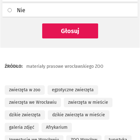
Nie
Głosuj
ŹRÓDŁO:
materiały prasowe wrocławskiego ZOO
zwierzęta w zoo
egzotyczne zwierzęta
zwierzęta we Wrocławiu
zwierzęta w mieście
dzikie zwierzęta
dzikie zwierzęta w mieście
galeria zdjęć
Afrykarium
Inwestycje we Wrocławiu
ZOO Wrocław
turystyka