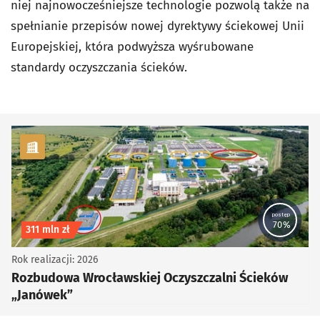
niej najnowocześniejsze technologie pozwolą także na
spełnianie przepisów nowej dyrektywy ściekowej Unii
Europejskiej, która podwyższa wyśrubowane
standardy oczyszczania ścieków.
kategoria Infrastruktura
postęp
70%
Koszt inwestycji
311 mln zł
Rok realizacji: 2026
Rozbudowa Wrocławskiej Oczyszczalni Ścieków
„Janówek”