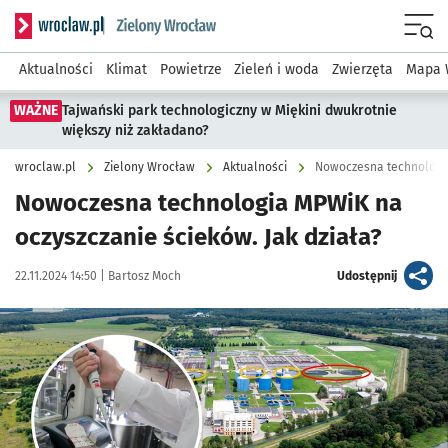
Serwis informacyjny wroclaw.pl podserwis: Środowisko we 
Menu
Aktualności
Klimat
Powietrze
Zieleń i woda
Zwierzęta
Mapa 
WAŻNE
Tajwański park technologiczny w Miękini dwukrotnie
większy niż zakładano?
wroclaw.pl
Zielony Wrocław
Aktualności
Nowoczesna technologia
Nowoczesna technologia MPWiK na
oczyszczanie ścieków. Jak działa?
Data publikacji:
Autor:
artykuł
22.11.2024 14:50 |
Bartosz Moch
Udostępnij
Kliknij, aby powiększyć