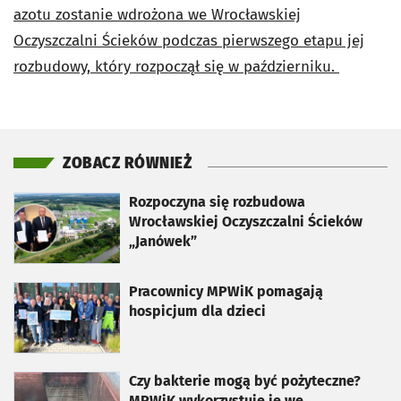
azotu zostanie wdrożona we Wrocławskiej
Oczyszczalni Ścieków podczas pierwszego etapu jej
rozbudowy, który rozpoczął się w październiku.
ZOBACZ RÓWNIEŻ
otworzy się w nowej karcie
Rozpoczyna się rozbudowa
Wrocławskiej Oczyszczalni Ścieków
„Janówek”
otworzy się w nowej karcie
Pracownicy MPWiK pomagają
hospicjum dla dzieci
otworzy się w nowej karcie
Czy bakterie mogą być pożyteczne?
MPWiK wykorzystuje je we