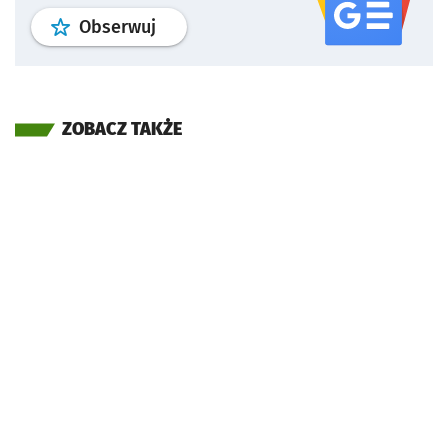
profil
google news
serwisu wroclaw
Obserwuj
ZOBACZ TAKŻE