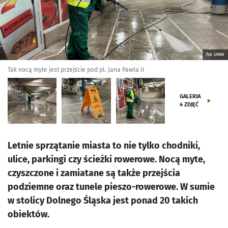
fot. UMW
Tak nocą myte jest przejście pod pl. Jana Pawła II
GALERIA
4
ZDJĘĆ
Letnie sprzątanie miasta to nie tylko chodniki,
ulice, parkingi czy ścieżki rowerowe. Nocą myte,
czyszczone i zamiatane są także przejścia
podziemne oraz tunele pieszo-rowerowe. W sumie
w stolicy Dolnego Śląska jest ponad 20 takich
obiektów.