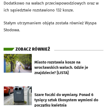
Dodatkowo na wałach przeciwpowodziowych oraz w
ich sąsiedztwie rozstawiono 132 kosze.
Stałym utrzymaniem objęta została również Wyspa
Słodowa.
ZOBACZ RÓWNIEŻ
otworzy się w nowej karcie
Miasto rozstawia kosze na
wrocławskich wałach. Gdzie je
znajdziecie? [LISTA]
otworzy się w nowej karcie
Szare foczki do wymiany. Ponad 6
tysięcy sztuk Ekosystem wymieni do
początku kwietnia