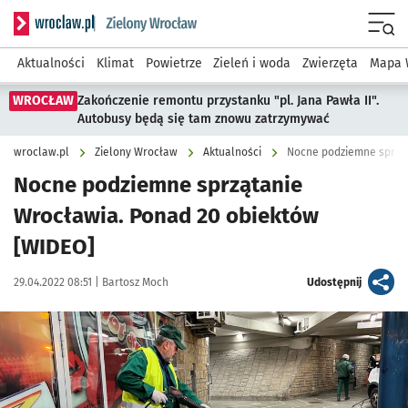
Serwis informacyjny wroclaw.pl podserwis: Środowisko we 
Menu
Aktualności
Klimat
Powietrze
Zieleń i woda
Zwierzęta
Mapa 
WROCŁAW
Zakończenie remontu przystanku "pl. Jana Pawła II".
Autobusy będą się tam znowu zatrzymywać
wroclaw.pl
Zielony Wrocław
Aktualności
Nocne podziemne sprząt
Nocne podziemne sprzątanie
Wrocławia. Ponad 20 obiektów
[WIDEO]
Data publikacji:
Autor:
artykuł
29.04.2022 08:51 |
Bartosz Moch
Udostępnij
Kliknij, aby zobaczyć galerię
Kliknij, aby powiększyć