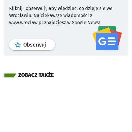
Kliknij „obserwuj”, aby wiedzieć, co dzieje się we
Wrocławiu.
Najciekawsze wiadomości z
www.wroclaw.pl znajdziesz w Google News!
profil
google news
serwisu wroclaw
Obserwuj
ZOBACZ TAKŻE