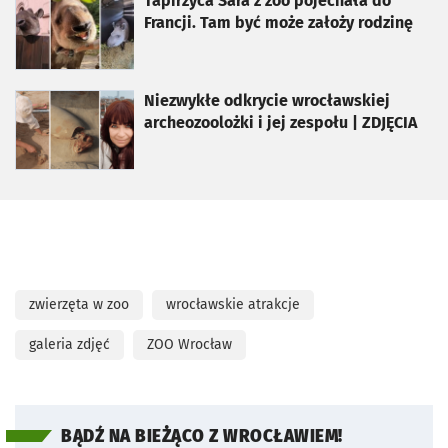
otworzy się w nowej karcie
Tapirzyca Sara z zoo pojechała do
Francji. Tam być może założy rodzinę
otworzy się w nowej karcie
Niezwykłe odkrycie wrocławskiej
archeozoolożki i jej zespołu | ZDJĘCIA
zwierzęta w zoo
wrocławskie atrakcje
galeria zdjęć
ZOO Wrocław
BĄDŹ NA BIEŻĄCO Z WROCŁAWIEM!