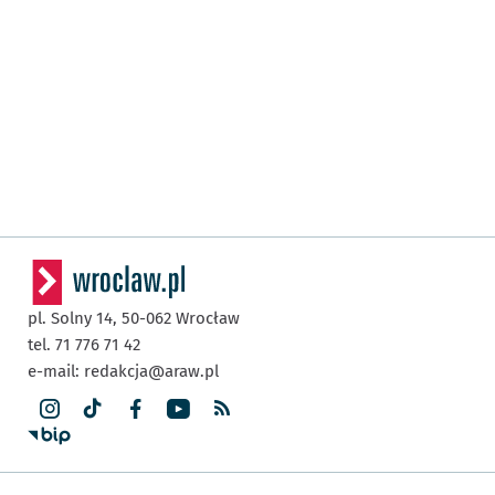
pl. Solny 14,
50-062
Wrocław
tel. 71 776 71 42
e-mail:
redakcja@araw.pl