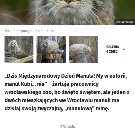
ZOO Wrocław
Manul stepowy o imieniu Kubi
GALERIA
6
ZDJĘĆ
„Dziś Międzynarodowy Dzień Manula! My w euforii,
manul Kubi… nie” – żartują pracownicy
wrocławskiego zoo, bo święto świętem, ale jeden z
dwóch mieszkających we Wrocławiu manuli ma
dzisiaj swoją zwyczajną, „manulową” minę.
REKLAMA