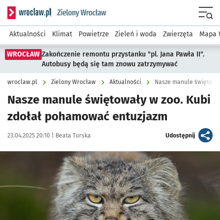
Serwis informacyjny wroclaw.pl podserwis: Środowisko we 
Menu
Aktualności
Klimat
Powietrze
Zieleń i woda
Zwierzęta
Mapa 
WROCŁAW
Zakończenie remontu przystanku "pl. Jana Pawła II".
Autobusy będą się tam znowu zatrzymywać
wroclaw.pl
Zielony Wrocław
Aktualności
Nasze manule świętowa
Nasze manule świętowały w zoo. Kubi
zdołał pohamować entuzjazm
Data publikacji:
Autor:
artykuł
23.04.2025 20:10 |
Beata Turska
Udostępnij
Kliknij, aby zobaczyć galerię