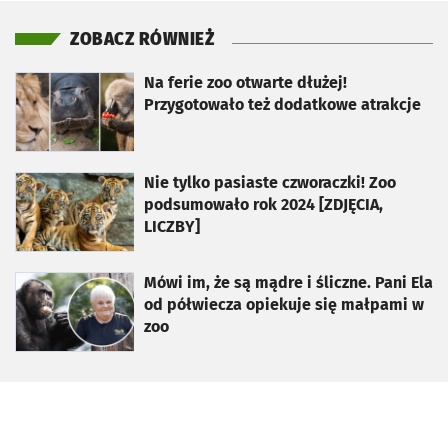
ZOBACZ RÓWNIEŻ
otworzy się w nowej karcie
Na ferie zoo otwarte dłużej!
Przygotowało też dodatkowe atrakcje
otworzy się w nowej karcie
Nie tylko pasiaste czworaczki! Zoo
podsumowało rok 2024 [ZDJĘCIA,
LICZBY]
otworzy się w nowej karcie
Mówi im, że są mądre i śliczne. Pani Ela
od półwiecza opiekuje się małpami w
zoo