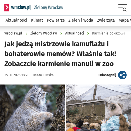
Serwis informacyjny wroclaw.pl podserwis: Środowisko we 
Menu
Aktualności
Klimat
Powietrze
Zieleń i woda
Zwierzęta
Mapa 
wroclaw.pl
Zielony Wrocław
Aktualności
Karmienie pokazowe man
Jak jedzą mistrzowie kamuflażu i
bohaterowie memów? Właśnie tak!
Zobaczcie karmienie manuli w zoo
Data publikacji:
Autor:
artykuł
25.01.2025 18:20 |
Beata Turska
Udostępnij
Kliknij, aby zobaczyć galerię