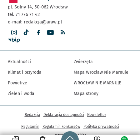
pl. Solny 14,
50-062
Wrocław
tel. 71 776 71 42
e-mail:
redakcja@araw.pl
Aktualności
Zwierzęta
Klimat i przyroda
Mapa Wrocław Nie Marnuje
Powietrze
WROCŁAW NIE MARNUJE
Zieleń i woda
Mapa strony
Inne informacje
Redakcja
Deklaracja dostępności
Newsletter
Regulamin
Regulamin konkursów
Polityka prywatności
Strona główna - wroclaw.pl
Ustawienia cookies