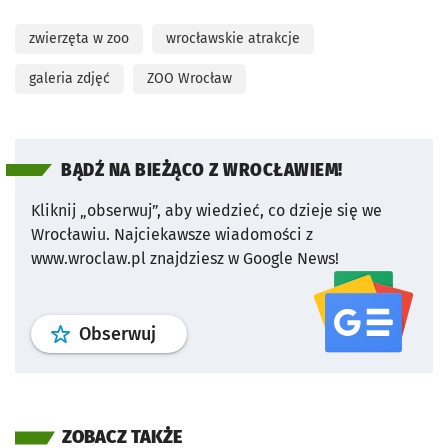
zwierzęta w zoo
wrocławskie atrakcje
galeria zdjęć
ZOO Wrocław
BĄDŹ NA BIEŻĄCO Z WROCŁAWIEM!
Kliknij „obserwuj”, aby wiedzieć, co dzieje się we
Wrocławiu.
Najciekawsze wiadomości z
www.wroclaw.pl znajdziesz w Google News!
profil
google news
serwisu wroclaw
Obserwuj
ZOBACZ TAKŻE