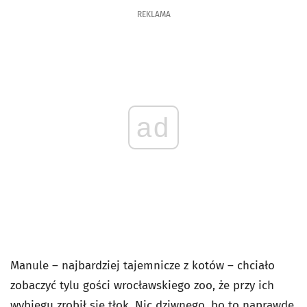
REKLAMA
ad
Manule – najbardziej tajemnicze z kotów – chciało
zobaczyć tylu gości wrocławskiego zoo, że przy ich
wybiegu zrobił się tłok. Nic dziwnego, bo to naprawdę