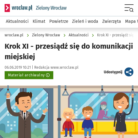
Serwis informacyjny wroclaw.pl podserwis: Środowisko we 
Menu
Aktualności
Klimat
Powietrze
Zieleń i woda
Zwierzęta
Mapa 
wroclaw.pl
Zielony Wrocław
Aktualności
Krok XI - przesiądź się 
Krok XI - przesiądź się do komunikacji
miejskiej
Data publikacji:
Autor:
06.06.2019 10:21 |
Redakcja www.wroclaw.pl
artykuł
Udostępnij
Materiał archiwalny
Kliknij, aby powiększyć