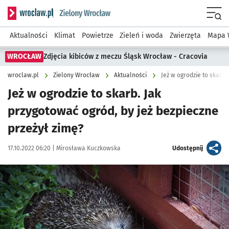
Serwis informacyjny wroclaw.pl podserwis: Środowisko we 
Menu
Aktualności
Klimat
Powietrze
Zieleń i woda
Zwierzęta
Mapa 
WROCŁAW
Zdjęcia kibiców z meczu Śląsk Wrocław - Cracovia
wroclaw.pl
Zielony Wrocław
Aktualności
Jeż w ogrodzie to skarb.
Jeż w ogrodzie to skarb. Jak
przygotować ogród, by jeż bezpieczne
przeżył zimę?
Data publikacji:
Autor:
artykuł
17.10.2022 06:20 |
Mirosława Kuczkowska
Udostępnij
Kliknij, aby powiększyć