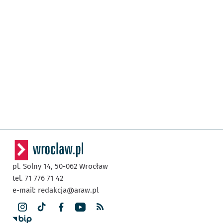
pl. Solny 14,
50-062
Wrocław
tel. 71 776 71 42
e-mail:
redakcja@araw.pl