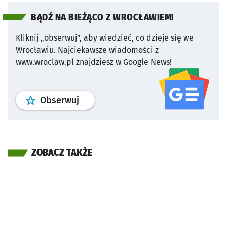
BĄDŹ NA BIEŻĄCO Z WROCŁAWIEM!
Kliknij „obserwuj”, aby wiedzieć, co dzieje się we
Wrocławiu.
Najciekawsze wiadomości z
www.wroclaw.pl znajdziesz w Google News!
profil
google news
serwisu wroclaw
Obserwuj
ZOBACZ TAKŻE