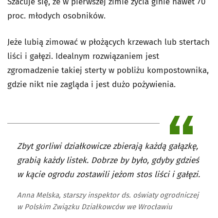
Szacuje się, że w pierwszej zimie życia ginie nawet 70
proc. młodych osobników.
Jeże lubią zimować w płożących krzewach lub stertach
liści i gałęzi. Idealnym rozwiązaniem jest
zgromadzenie takiej sterty w pobliżu kompostownika,
gdzie nikt nie zagląda i jest dużo pożywienia.
Zbyt gorliwi działkowicze zbierają każdą gałązkę,
grabią każdy listek. Dobrze by było, gdyby gdzieś
w kącie ogrodu zostawili jeżom stos liści i gałęzi.
Anna Melska, starszy inspektor ds. oświaty ogrodniczej
w Polskim Związku Działkowców we Wrocławiu