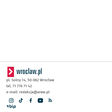
pl. Solny 14,
50-062
Wrocław
tel. 71 776 71 42
e-mail:
redakcja@araw.pl