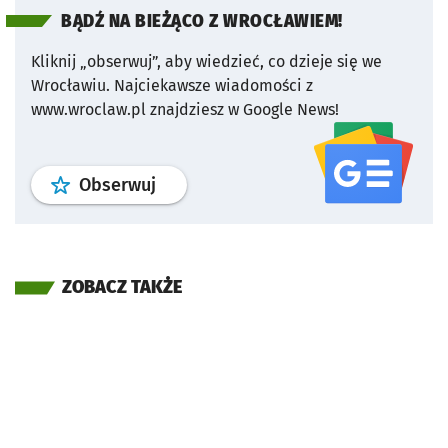
BĄDŹ NA BIEŻĄCO Z WROCŁAWIEM!
Kliknij „obserwuj”, aby wiedzieć, co dzieje się we
Wrocławiu.
Najciekawsze wiadomości z
www.wroclaw.pl znajdziesz w Google News!
profil
google news
serwisu wroclaw
Obserwuj
ZOBACZ TAKŻE