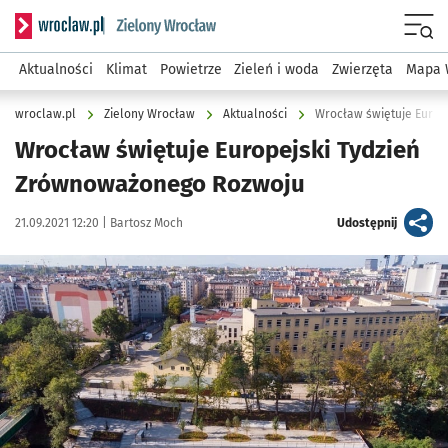
Serwis informacyjny wroclaw.pl podserwis: Środowisko we 
Menu
Aktualności
Klimat
Powietrze
Zieleń i woda
Zwierzęta
Mapa 
wroclaw.pl
Zielony Wrocław
Aktualności
Wrocław świętuje Europ
Wrocław świętuje Europejski Tydzień
Zrównoważonego Rozwoju
Data publikacji:
Autor:
artykuł
21.09.2021 12:20 |
Bartosz Moch
Udostępnij
Kliknij, aby powiększyć