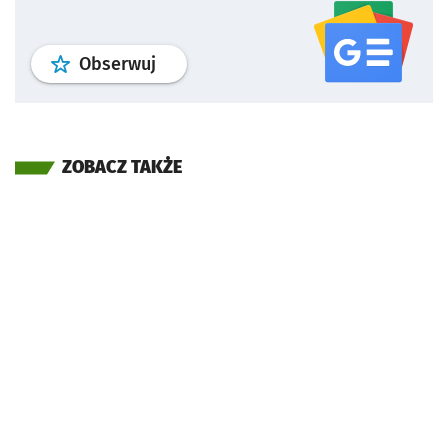
profil
google news
serwisu wroclaw
Obserwuj
ZOBACZ TAKŻE