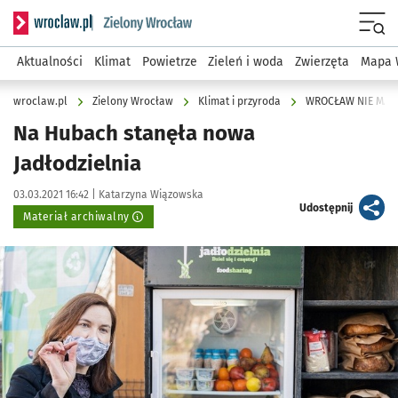
Serwis informacyjny wroclaw.pl podserwis: Środowisko we 
Menu
Aktualności
Klimat
Powietrze
Zieleń i woda
Zwierzęta
Mapa 
wroclaw.pl
Zielony Wrocław
Klimat i przyroda
WROCŁAW NIE MAR
Na Hubach stanęła nowa
Jadłodzielnia
Data publikacji:
Autor:
03.03.2021 16:42 |
Katarzyna Wiązowska
artykuł
Udostępnij
Materiał archiwalny
Kliknij, aby powiększyć