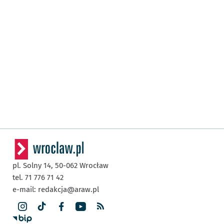
pl. Solny 14,
50-062
Wrocław
tel. 71 776 71 42
e-mail:
redakcja@araw.pl