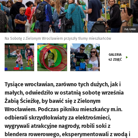
Fot. UMW
Na Sobotę z Zielonym Wrocławiem przyszły tłumy mieszkańców
GALERIA
42
ZDJĘĆ
Tysiące wrocławian, zarówno tych dużych, jak i
małych, odwiedziło w ostatnią sobotę września
Żabią Ścieżkę, by bawić się z Zielonym
Wrocławiem. Podczas pikniku mieszkańcy m.in.
odbierali skrzydłokwiaty za elektrośmieci,
wygrywali atrakcyjne nagrody, robili soki z
blendera rowerowego, eksperymentowali z wodą i