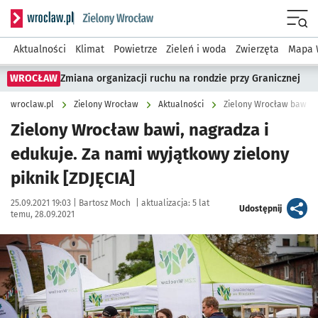
Serwis informacyjny wroclaw.pl podserwis: Środowisko we 
Menu
Aktualności
Klimat
Powietrze
Zieleń i woda
Zwierzęta
Mapa 
WROCŁAW
Zmiana organizacji ruchu na rondzie przy Granicznej
wroclaw.pl
Zielony Wrocław
Aktualności
Zielony Wrocław bawi, nagradza i
edukuje. Za nami wyjątkowy zielony
piknik [ZDJĘCIA]
Data publikacji:
Autor:
25.09.2021 19:03 |
Bartosz Moch
|
aktualizacja:
5 lat
artykuł
Udostępnij
temu, 28.09.2021
Kliknij, aby zobaczyć galerię
Kliknij, aby powiększyć