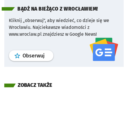
BĄDŹ NA BIEŻĄCO Z WROCŁAWIEM!
Kliknij „obserwuj”, aby wiedzieć, co dzieje się we
Wrocławiu.
Najciekawsze wiadomości z
www.wroclaw.pl znajdziesz w Google News!
profil
google news
serwisu wroclaw
Obserwuj
ZOBACZ TAKŻE