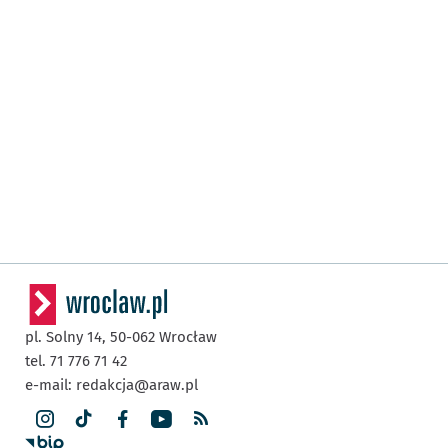
pl. Solny 14,
50-062
Wrocław
tel. 71 776 71 42
e-mail:
redakcja@araw.pl