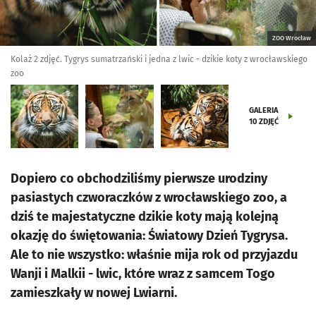
ZOO Wrocław
Kolaż 2 zdjęć. Tygrys sumatrzański i jedna z lwic - dzikie koty z wrocławskiego
zoo
GALERIA
10
ZDJĘĆ
Dopiero co obchodziliśmy pierwsze urodziny
pasiastych czworaczków z wrocławskiego zoo, a
dziś te majestatyczne dzikie koty mają kolejną
okazję do świętowania: Światowy Dzień Tygrysa.
Ale to nie wszystko: właśnie mija rok od przyjazdu
Wanji i Malkii - lwic, które wraz z samcem Togo
zamieszkały w nowej Lwiarni.