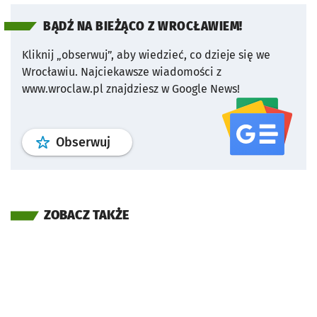
BĄDŹ NA BIEŻĄCO Z WROCŁAWIEM!
Kliknij „obserwuj”, aby wiedzieć, co dzieje się we
Wrocławiu.
Najciekawsze wiadomości z
www.wroclaw.pl znajdziesz w Google News!
profil
google news
serwisu wroclaw
Obserwuj
ZOBACZ TAKŻE