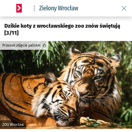
Wróć 
Serwis informacyjny wroclaw.pl podserwis: Środowisko we 
Dzikie koty z wrocławskiego zoo znów świętują
[3/11]
Przesuń zdjęcie palcem
ZOO Wrocław