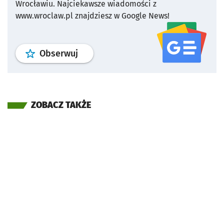
Wrocławiu.
Najciekawsze wiadomości z
www.wroclaw.pl znajdziesz w Google News!
profil
google news
serwisu wroclaw
Obserwuj
ZOBACZ TAKŻE