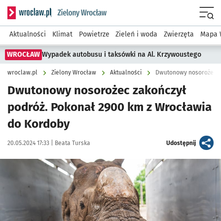
Serwis informacyjny wroclaw.pl podserwis: Środowisko we 
Menu
Aktualności
Klimat
Powietrze
Zieleń i woda
Zwierzęta
Mapa 
WROCŁAW
Wypadek autobusu i taksówki na Al. Krzywoustego
wroclaw.pl
Zielony Wrocław
Aktualności
Dwutonowy nosorożec w
Dwutonowy nosorożec zakończył
podróż. Pokonał 2900 km z Wrocławia
do Kordoby
Data publikacji:
Autor:
artykuł
20.05.2024 17:33 |
Beata Turska
Udostępnij
Kliknij, aby zobaczyć galerię