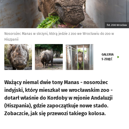
fot. ZOO Wrocław
Nosorożec Manas w skrzyni, którą jedzie z zoo we Wrocławiu do zoo w
Hiszpanii
GALERIA
5
ZDJĘĆ
Ważący niemal dwie tony Manas - nosorożec
indyjski, który mieszkał we wrocławskim zoo -
dotarł właśnie do Kordoby w rejonie Andaluzji
(Hiszpania), gdzie zapoczątkuje nowe stado.
Zobaczcie, jak się przewozi takiego kolosa.