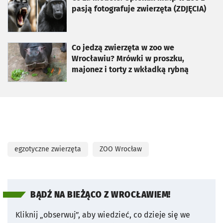
pasją fotografuje zwierzęta (ZDJĘCIA)
otworzy się w nowej karcie
Co jedzą zwierzęta w zoo we
Wrocławiu? Mrówki w proszku,
majonez i torty z wkładką rybną
egzotyczne zwierzęta
ZOO Wrocław
BĄDŹ NA BIEŻĄCO Z WROCŁAWIEM!
Kliknij „obserwuj”, aby wiedzieć, co dzieje się we