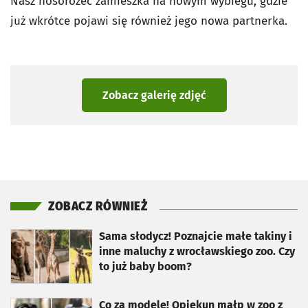
Nasz nosorożec zamieszka na nowym wybiegu, gdzie
już wkrótce pojawi się również jego nowa partnerka.
Zobacz galerię zdjęć
ZOBACZ RÓWNIEŻ
otworzy się w nowej karcie
Sama słodycz! Poznajcie małe takiny i
inne maluchy z wrocławskiego zoo. Czy
to już baby boom?
otworzy się w nowej karcie
Co za modele! Opiekun małp w zoo z