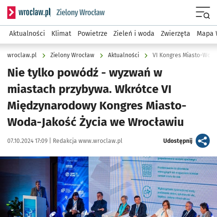
Serwis informacyjny wroclaw.pl podserwis: Środowisko we 
Menu
Aktualności
Klimat
Powietrze
Zieleń i woda
Zwierzęta
Mapa 
wroclaw.pl
Zielony Wrocław
Aktualności
VI Kongres Miasto-Woda
Nie tylko powódź - wyzwań w
miastach przybywa. Wkrótce VI
Międzynarodowy Kongres Miasto-
Woda-Jakość Życia we Wrocławiu
Data publikacji:
Autor:
artykuł
07.10.2024 17:09 |
Redakcja www.wroclaw.pl
Udostępnij
Kliknij, aby powiększyć