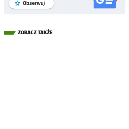
profil
google news
serwisu wroclaw
Obserwuj
ZOBACZ TAKŻE