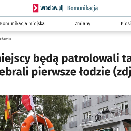
Serwis informacyjny wroclaw.pl podserwis: Ko
Komunikacja miejska
Zmiany
Piesi
ocławiu
iejscy będą patrolowali ta
brali pierwsze łodzie (zdj
ię