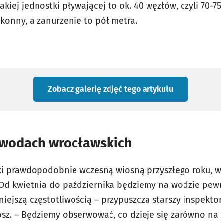
iej jednostki pływającej to ok. 40 węzłów, czyli 70-7
0-konny, a zanurzenie to pół metra.
Zobacz galerię zdjęć
tego artykułu
 wodach wrocławskich
ki prawdopodobnie wczesną wiosną przyszłego roku, w
Od kwietnia do października będziemy na wodzie pew
iejszą częstotliwością – przypuszcza starszy inspektor
. – Będziemy obserwować, co dzieje się zarówno na w