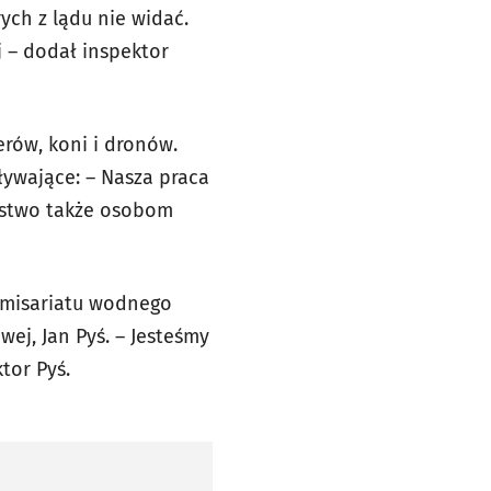
ych z lądu nie widać.
 – dodał inspektor
rów, koni i dronów.
pływające:
– Nasza praca
ństwo także osobom
komisariatu wodnego
wej, Jan Pyś. – Jesteśmy
tor Pyś.