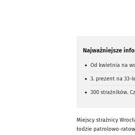
Najważniejsze inf
Od kwietnia na w
3. prezent na 33-l
300 strażników. C
Miejscy strażnicy Wrocł
łodzie patrolowo-rato