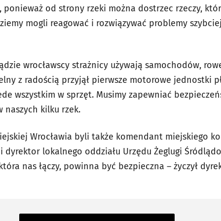
 ponieważ od strony rzeki można dostrzec rzeczy, któr
ziemy mogli reagować i rozwiązywać problemy szybciej
 lądzie wrocławscy strażnicy używają samochodów, rowe
ielny z radością przyjął pierwsze motorowe jednostki 
zede wszystkim w sprzęt. Musimy zapewniać bezpiecze
 naszych kilku rzek.
iejskiej Wrocławia byli także komendant miejskiego 
i, i dyrektor lokalnego oddziału Urzędu Żeglugi Śródlądo
 która nas łączy, powinna być bezpieczna – życzył dyrek