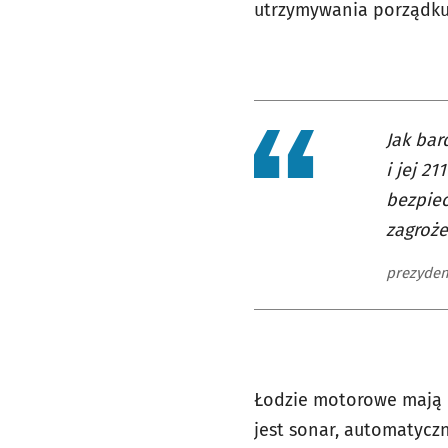
utrzymywania porządku
Jak bar
i jej 2
bezpiec
zagroż
prezyden
Łodzie motorowe mają k
jest sonar, automatycz