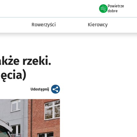
Powietrze
we Wrocławiu
munikacja
dobre
Rowerzyści
Kierowcy
kże rzeki.
ęcia)
artykuł
Udostępnij