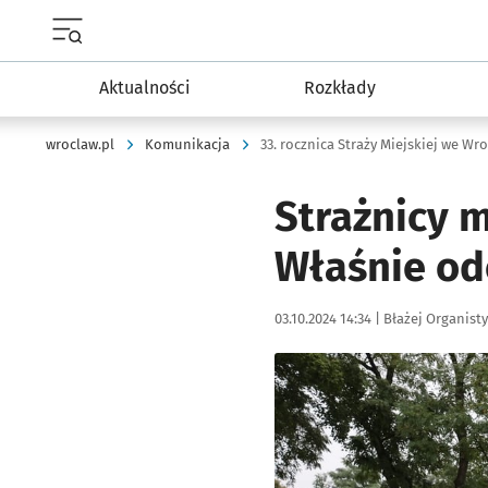
Menu główne portalu wroclaw.pl
Aktualności
Rozkłady
wroclaw.pl
Komunikacja
33. rocznica Straży Miejskiej we Wr
Strażnicy m
Właśnie ode
Data publikacji:
Autor:
03.10.2024 14:34 |
Błażej Organisty
Kliknij, aby zobaczyć galer