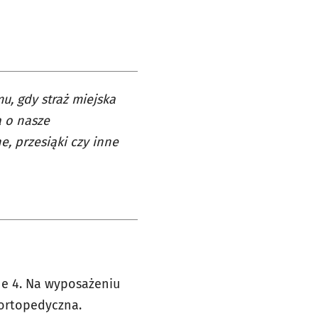
u, gdy straż miejska
a o nasze
, przesiąki czy inne
ne 4. Na wyposażeniu
 ortopedyczna.