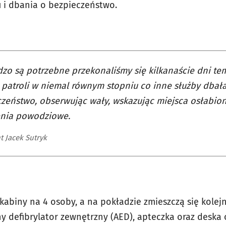
 i dbania o bezpieczeństwo.
dzo są potrzebne przekonaliśmy się kilkanaście dni tem
11 patroli w niemal równym stopniu co inne służby dbał
zeństwo, obserwując wały, wskazując miejsca osłabione
enia powodziowe.
t Jacek Sutryk
abiny na 4 osoby, a na pokładzie zmieszczą się kolej
ny defibrylator zewnętrzny (AED), apteczka oraz deska