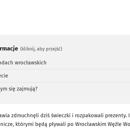
ormacje
(kliknij, aby przejść)
odach wrocławskich
ecie
zym się zajmują?
awia zdmuchnęli dziś świeczki i rozpakowali prezenty. I
wnicze, którymi będą pływali po Wrocławskim Węźle W