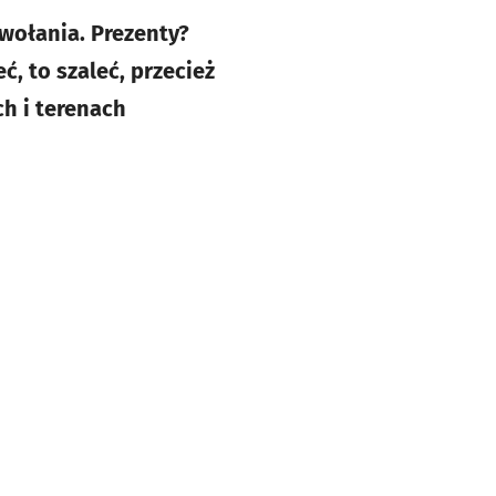
owołania. Prezenty?
ć, to szaleć, przecież
h i terenach