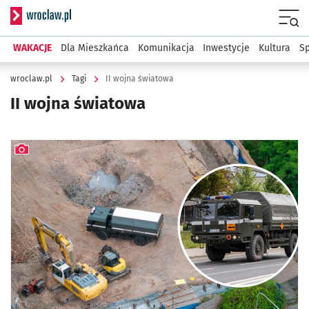
Serwis informacyjny wroclaw.pl
Menu
WAKACJE
Dla Mieszkańca
Komunikacja
Inwestycje
Kultura
Sp
wroclaw.pl
Tagi
II wojna światowa
II wojna światowa