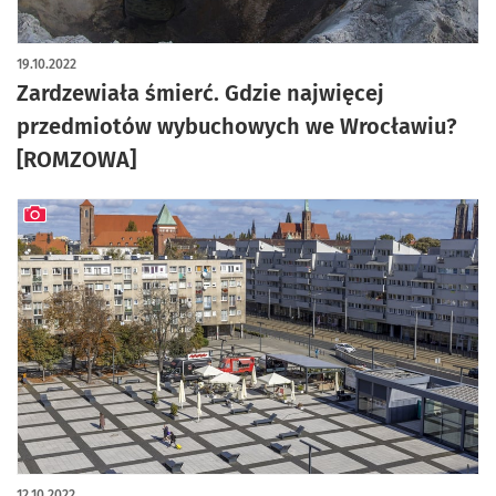
artykuł z galerią zdjęć
19.10.2022
Zardzewiała śmierć. Gdzie najwięcej
przedmiotów wybuchowych we Wrocławiu?
[ROMZOWA]
artykuł z galerią zdjęć
12.10.2022