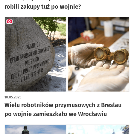
robili zakupy tuż po wojnie?
artykuł z galerią zdjęć
10.05.2025
Wielu robotników przymusowych z Breslau
po wojnie zamieszkało we Wrocławiu