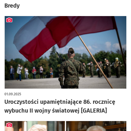
Bredy
artykuł z galerią zdjęć
01.09.2025
Uroczystości upamiętniające 86. rocznicę
wybuchu II wojny światowej [GALERIA]