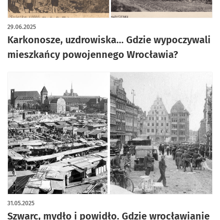
artykuł z galerią zdjęć
29.06.2025
Karkonosze, uzdrowiska... Gdzie wypoczywali
mieszkańcy powojennego Wrocławia?
31.05.2025
Szwarc, mydło i powidło. Gdzie wrocławianie