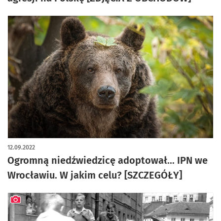
12.09.2022
Ogromną niedźwiedzicę adoptował... IPN we
Wrocławiu. W jakim celu? [SZCZEGÓŁY]