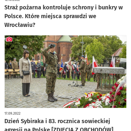
Straż pożarna kontroluje schrony i bunkry w
Polsce. Które miejsca sprawdzi we
Wrocławiu?
artykuł z galerią zdjęć
17.09.2022
Dzień Sybiraka i 83. rocznica sowieckiej
agresji na Polskę [ZDJĘCIA Z OBCHODÓW]