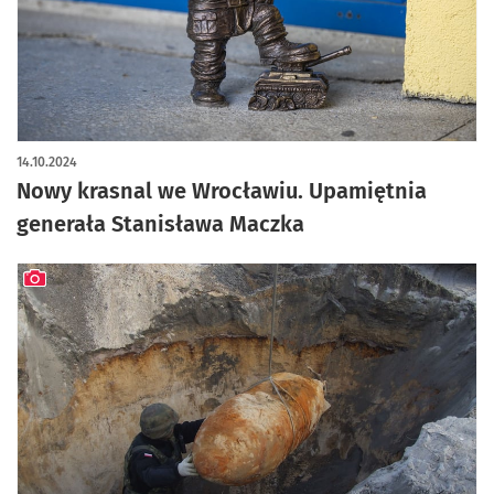
artykuł z galerią zdjęć
14.10.2024
Nowy krasnal we Wrocławiu. Upamiętnia
generała Stanisława Maczka