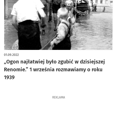
artykuł z galerią zdjęć
01.09.2022
„Ogon najłatwiej było zgubić w dzisiejszej
Renomie.” 1 września rozmawiamy o roku
1939
REKLAMA