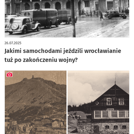
artykuł z galerią zdjęć
26.07.2025
Jakimi samochodami jeździli wrocławianie
tuż po zakończeniu wojny?