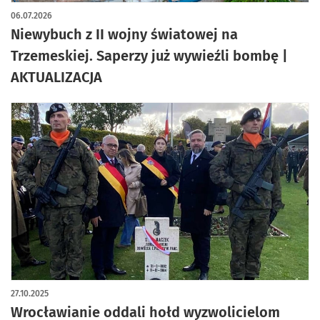
artykuł z galerią zdjęć
06.07.2026
Niewybuch z II wojny światowej na
Trzemeskiej. Saperzy już wywieźli bombę |
AKTUALIZACJA
27.10.2025
Wrocławianie oddali hołd wyzwolicielom