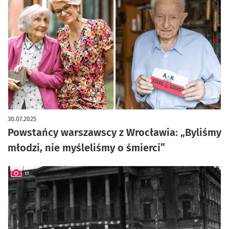
artykuł z galerią zdjęć
30.07.2025
Powstańcy warszawscy z Wrocławia: „Byliśmy
młodzi, nie myśleliśmy o śmierci”