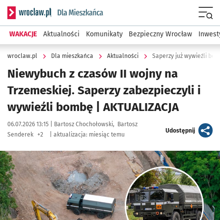
Serwis informacyjny wroclaw.pl podserwis: Dla mieszkańca
Menu
WAKACJE
Aktualności
Komunikaty
Bezpieczny Wrocław
Inwest
wroclaw.pl
Dla mieszkańca
Aktualności
Saperzy już wywieźli bom
Niewybuch z czasów II wojny na
Trzemeskiej. Saperzy zabezpieczyli i
wywieźli bombę | AKTUALIZACJA
Data publikacji:
Autor:
06.07.2026 13:15 |
Bartosz Chochołowski
Bartosz
artykuł
Udostępnij
Senderek
+2
|
aktualizacja:
miesiąc temu
Kliknij, aby zobaczyć galerię
Kliknij, aby powiększyć