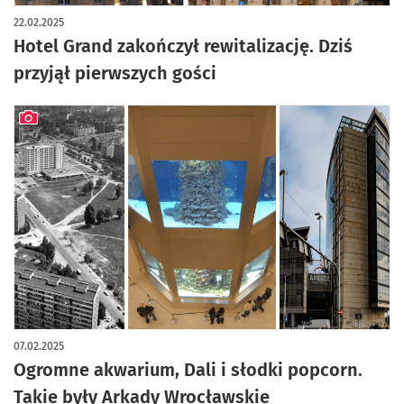
artykuł z galerią zdjęć
22.02.2025
Hotel Grand zakończył rewitalizację. Dziś
przyjął pierwszych gości
artykuł z galerią zdjęć
07.02.2025
Ogromne akwarium, Dali i słodki popcorn.
Takie były Arkady Wrocławskie