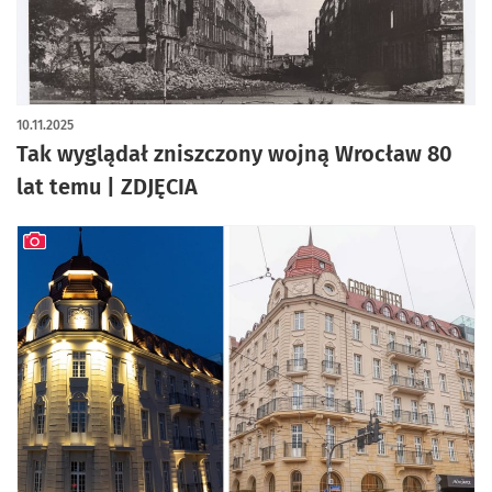
artykuł z galerią zdjęć
10.11.2025
Tak wyglądał zniszczony wojną Wrocław 80
lat temu | ZDJĘCIA