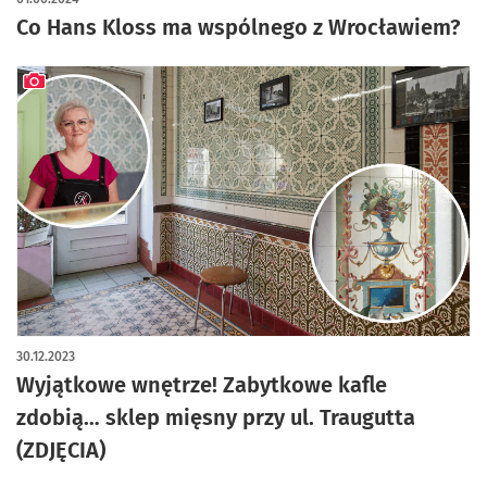
Co Hans Kloss ma wspólnego z Wrocławiem?
artykuł z galerią zdjęć
30.12.2023
Wyjątkowe wnętrze! Zabytkowe kafle
zdobią… sklep mięsny przy ul. Traugutta
(ZDJĘCIA)