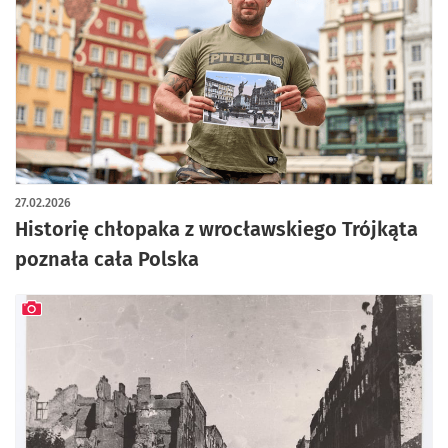
artykuł z galerią zdjęć
27.02.2026
Historię chłopaka z wrocławskiego Trójkąta
poznała cała Polska