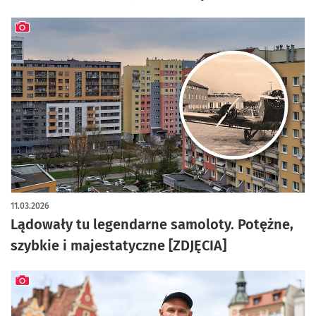
artykuł z galerią zdjęć
11.03.2026
Lądowały tu legendarne samoloty. Potężne,
szybkie i majestatyczne [ZDJĘCIA]