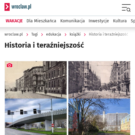
Serwis informacyjny wroclaw.pl
Menu
WAKACJE
Dla Mieszkańca
Komunikacja
Inwestycje
Kultura
Sp
wroclaw.pl
Tagi
edukacja
książki
Historia i teraźniejszość
Historia i teraźniejszość