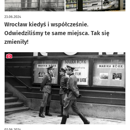
23.06.2024
Wrocław kiedyś i współcześnie.
Odwiedziliśmy te same miejsca. Tak się
zmieniły!
artykuł z galerią zdjęć
01.06.2024