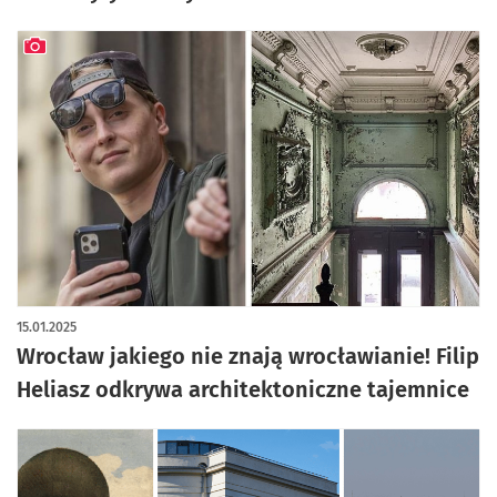
artykuł z galerią zdjęć
15.01.2025
Wrocław jakiego nie znają wrocławianie! Filip
Heliasz odkrywa architektoniczne tajemnice