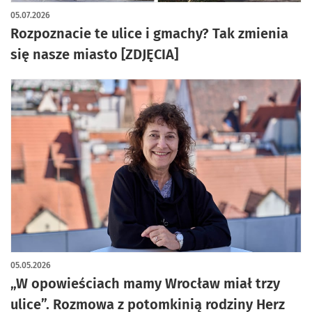
artykuł z galerią zdjęć
05.07.2026
Rozpoznacie te ulice i gmachy? Tak zmienia
się nasze miasto [ZDJĘCIA]
05.05.2026
„W opowieściach mamy Wrocław miał trzy
ulice”. Rozmowa z potomkinią rodziny Herz