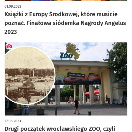
01.09.2023
Książki z Europy Środkowej, które musicie
poznać. Finałowa siódemka Nagrody Angelus
2023
artykuł z galerią zdjęć
27.08.2023
Drugi początek wrocławskiego ZOO, czyli