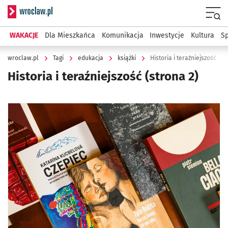
Serwis informacyjny wroclaw.pl
Menu
WAKACJE
Dla Mieszkańca
Komunikacja
Inwestycje
Kultura
Sp
wroclaw.pl
Tagi
edukacja
książki
Historia i teraźniejszość
Historia i teraźniejszość
(strona 2)