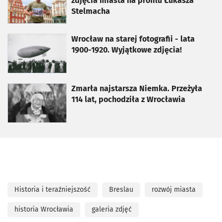
zdjęcia miasta na profilu Łukasza
Stelmacha
otworzy się w nowej karcie
Wrocław na starej fotografii - lata
1900-1920. Wyjątkowe zdjęcia!
otworzy się w nowej karcie
Zmarła najstarsza Niemka. Przeżyła
114 lat, pochodziła z Wrocławia
Historia i teraźniejszość
Breslau
rozwój miasta
historia Wrocławia
galeria zdjęć