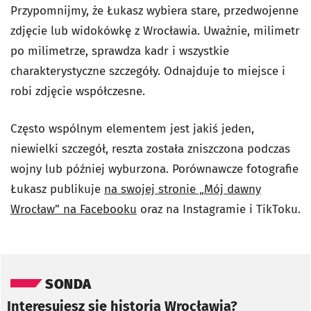
Przypomnijmy, że Łukasz wybiera stare, przedwojenne
zdjęcie lub widokówkę z Wrocławia. Uważnie, milimetr
po milimetrze, sprawdza kadr i wszystkie
charakterystyczne szczegóły. Odnajduje to miejsce i
robi zdjęcie współczesne.
Często wspólnym elementem jest jakiś jeden,
niewielki szczegół, reszta została zniszczona podczas
wojny lub później wyburzona. Porównawcze fotografie
Łukasz publikuje
na swojej stronie „Mój dawny
Wrocław” na Facebooku
oraz na Instagramie i TikToku.
Pomiń sondę
SONDA
Interesujesz się historią Wrocławia?