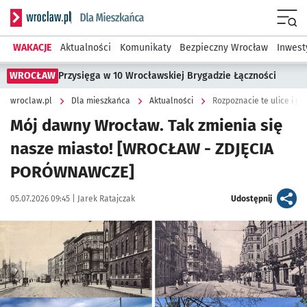
Serwis informacyjny wroclaw.pl podserwis: Dla mieszkańca
Menu
WAKACJE
Aktualności
Komunikaty
Bezpieczny Wrocław
Inwest
WROCŁAW
Przysięga w 10 Wrocławskiej Brygadzie Łączności
wroclaw.pl
Dla mieszkańca
Aktualności
Rozpoznacie te ulice i g
Mój dawny Wrocław. Tak zmienia się
nasze miasto! [WROCŁAW - ZDJĘCIA
PORÓWNAWCZE]
Data publikacji:
Autor:
artykuł
05.07.2026 09:45 |
Jarek Ratajczak
Udostępnij
Kliknij, aby zobaczyć galerię