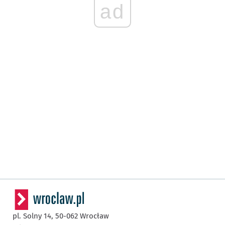
ad
pl. Solny 14,
50-062
Wrocław