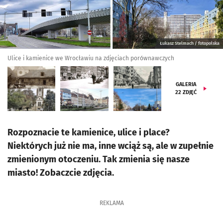
Łukasz Stelmach / fotopolska
Ulice i kamienice we Wrocławiu na zdjęciach porównawczych
GALERIA
22
ZDJĘĆ
Rozpoznacie te kamienice, ulice i place?
Niektórych już nie ma, inne wciąż są, ale w zupełnie
zmienionym otoczeniu. Tak zmienia się nasze
miasto! Zobaczcie zdjęcia.
REKLAMA