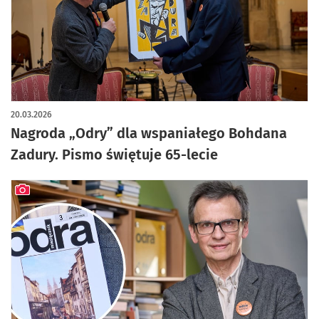
artykuł z galerią zdjęć
20.03.2026
Nagroda „Odry” dla wspaniałego Bohdana
Zadury. Pismo świętuje 65-lecie