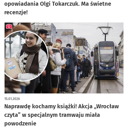
opowiadania Olgi Tokarczuk. Ma świetne
recenzje!
artykuł z galerią zdjęć
15.01.2026
Naprawdę kochamy książki! Akcja „Wrocław
czyta” w specjalnym tramwaju miała
powodzenie