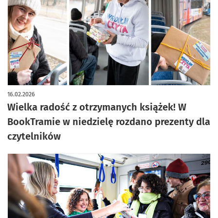
artykuł z galerią zdjęć
16.02.2026
Wielka radość z otrzymanych książek! W
BookTramie w niedzielę rozdano prezenty dla
czytelników