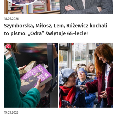
artykuł z galerią zdjęć
18.03.2026
Szymborska, Miłosz, Lem, Różewicz kochali
to pismo. „Odra” świętuje 65-lecie!
artykuł z galerią zdjęć
15.03.2026