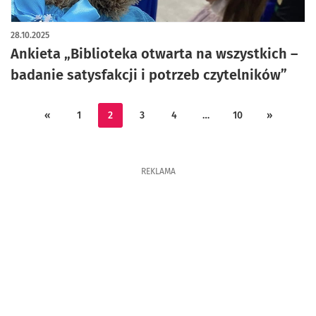
28.10.2025
Ankieta „Biblioteka otwarta na wszystkich –
badanie satysfakcji i potrzeb czytelników”
«
1
2
3
4
…
10
»
REKLAMA