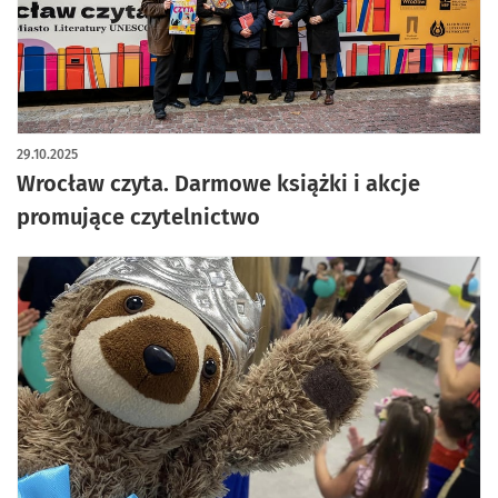
artykuł z galerią zdjęć
29.10.2025
Wrocław czyta. Darmowe książki i akcje
promujące czytelnictwo