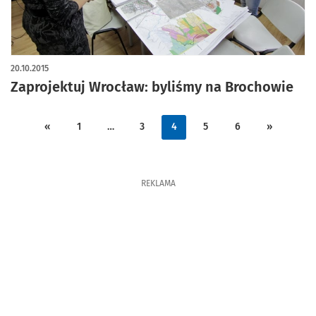
20.10.2015
Zaprojektuj Wrocław: byliśmy na Brochowie
«
1
…
3
4
5
6
»
REKLAMA