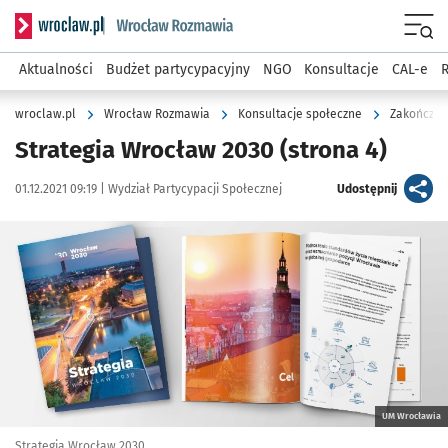
Serwis informacyjny wroclaw.pl podserwis: Rozmawia
Menu
Aktualności
Budżet partycypacyjny
NGO
Konsultacje
CAL-e
R
wroclaw.pl
Wrocław Rozmawia
Konsultacje społeczne
Zakończon
Strategia Wrocław 2030
(strona 4)
Data publikacji:
Autor:
artykuł
01.12.2021 09:19 |
Wydział Partycypacji Społecznej
Udostępnij
Kliknij, aby powiększyć
UM Wrocławia
Strategia Wrocław 2030