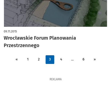
09.11.2015
Wrocławskie Forum Planowania
Przestrzennego
«
1
2
3
4
…
6
»
REKLAMA