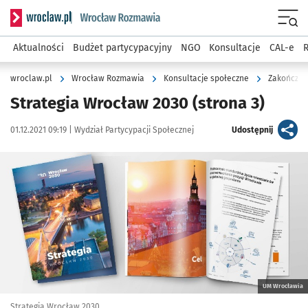
Serwis informacyjny wroclaw.pl podserwis: Rozmawia
Menu
Aktualności
Budżet partycypacyjny
NGO
Konsultacje
CAL-e
R
wroclaw.pl
Wrocław Rozmawia
Konsultacje społeczne
Zakończon
Strategia Wrocław 2030
(strona 3)
Data publikacji:
Autor:
artykuł
01.12.2021 09:19 |
Wydział Partycypacji Społecznej
Udostępnij
Kliknij, aby powiększyć
UM Wrocławia
Strategia Wrocław 2030