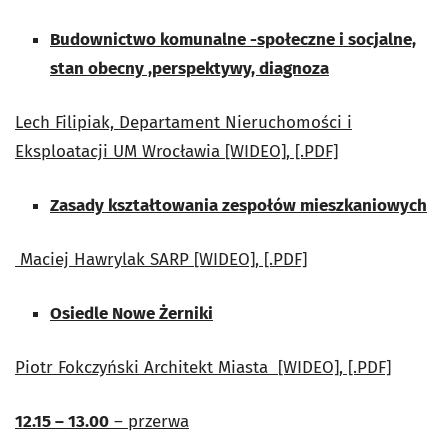
Budownictwo komunalne -społeczne i socjalne,
stan obecny ,perspektywy, diagnoza
Lech Filipiak, Departament Nieruchomości i
Eksploatacji UM Wrocławia
[WIDEO], [.PDF]
Zasady kształtowania zespołów mieszkaniowych
Maciej Hawrylak SARP
[WIDEO], [.PDF]
Osiedle Nowe Żerniki
Piotr Fokczyński Architekt Miasta
[WIDEO], [.PDF]
12.15 – 13.00
– przerwa