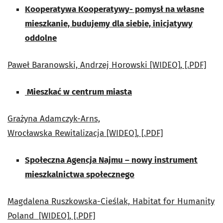
Kooperatywa Kooperatywy- pomysł na własne
mieszkanie, budujemy dla siebie, inicjatywy
oddolne
Paweł Baranowski, Andrzej Horowski
[WIDEO], [.PDF]
Mieszkać w centrum miasta
Grażyna Adamczyk-Arns,
Wrocławska Rewitalizacja
[WIDEO], [.PDF]
Społeczna Agencja Najmu – nowy instrument
mieszkalnictwa społecznego
Magdalena Ruszkowska-Cieślak, Habitat for Humanity
Poland
[WIDEO], [.PDF]