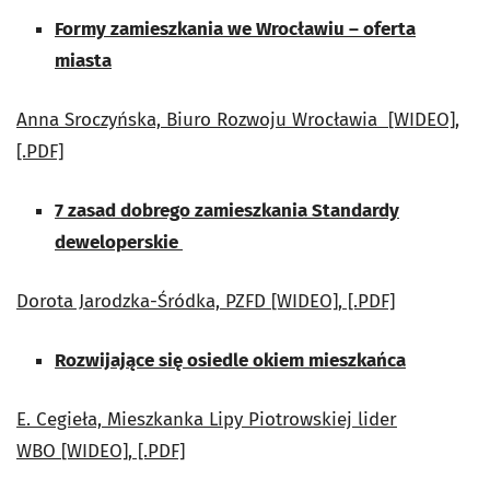
Formy zamieszkania we Wrocławiu – oferta
miasta
Anna Sroczyńska, Biuro Rozwoju Wrocławia
[WIDEO],
[.PDF]
7 zasad dobrego zamieszkania Standardy
deweloperskie
Dorota Jarodzka-Śródka, PZFD
[WIDEO], [.PDF]
Rozwijające się osiedle okiem mieszkańca
E. Cegieła, Mieszkanka Lipy Piotrowskiej lider
WBO
[WIDEO], [.PDF]