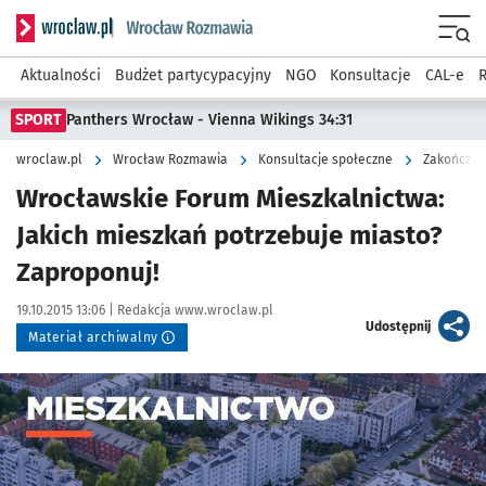
Serwis informacyjny wroclaw.pl podserwis: Rozmawia
Menu
Aktualności
Budżet partycypacyjny
NGO
Konsultacje
CAL-e
R
SPORT
Panthers Wrocław - Vienna Wikings 34:31
wroclaw.pl
Wrocław Rozmawia
Konsultacje społeczne
Zakończon
Wrocławskie Forum Mieszkalnictwa:
Jakich mieszkań potrzebuje miasto?
Zaproponuj!
Data publikacji:
Autor:
19.10.2015 13:06 |
Redakcja www.wroclaw.pl
artykuł
Udostępnij
Materiał archiwalny
Kliknij, aby powiększyć