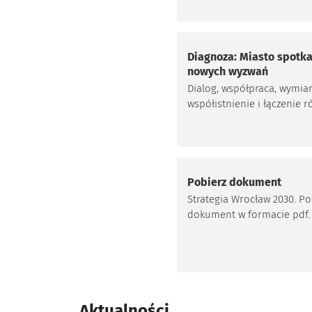
Diagnoza: Miasto spotka
nowych wyzwań
Dialog, współpraca, wymian
współistnienie i łączenie 
tradycji kulturowych – o t
wszystkim mówiła dotychc
misja Wrocławia („Wrocław
miastem spotkania – mias
które jednoczy”). W prakty
Pobierz dokument
została ona jednak zrozum
Strategia Wrocław 2030. Po
wykorzystana – całkiem ina
dokument w formacie pdf.
Otworzy się w nowej karc
Aktualności