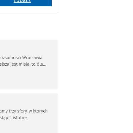
Zobacz
a tożsamości Wrocławia
jsza jest misja, to dla
rategii Wrocław 2030
jszy jest cel. To jej
ziej skondensowany
Jej serce.
amy trzy sfery, w których
tąpić istotne
ia. Są to: bezpieczeństwo,
rodowiska i demografia.