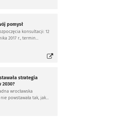
wój pomysł
ozpoczęcia konsultacji: 12
ika 2017 r., termin
się w nowej karcie
ia konsultacji: 2
 2017 r.
stawała strategia
 2030?
żadna wrocławska
 nie powstawała tak, jak
a Wrocław 2030 – z
 wszystkich
sowanych mieszkańców.