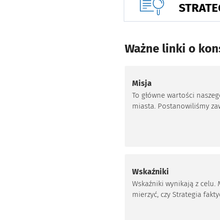
STRATE
Ważne linki o kon
Misja
To główne wartości naszeg
miasta. Postanowiliśmy za
w misji. Są aktualne tak s
dziś, jak i za 50 czy 100 lat.
jest ponadczasowa. Powin
niej wynikać kolejne strate
miasta
Wskaźniki
Wskaźniki wynikają z celu.
mierzyć, czy Strategia fakt
zmienia Wrocław. Jest ich d