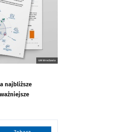
UM Wrocławia
a najbliższe
jważniejsze