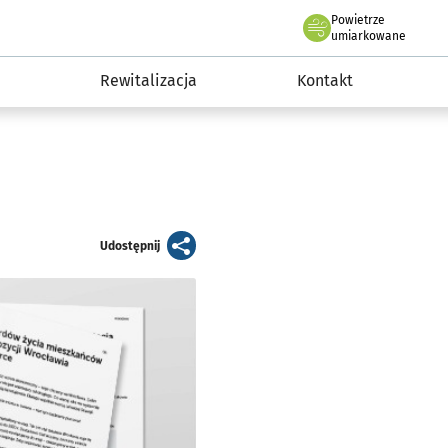
Powietrze
we Wrocławiu
awia
umiarkowane
Rewitalizacja
Kontakt
artykuł
Udostępnij