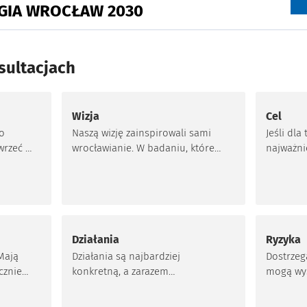
GIA WROCŁAW 2030
sultacjach
Wizja
Cel
o
Naszą wizję zainspirowali sami
Jeśli dl
wrzeć je
wrocławianie. W badaniu, które
najważnie
amo
przeprowadziliśmy latem 2016 r.
samej St
 Misja
zapytaliśmy m.in. o to, jakie
najważnie
ny z
powinny być priorytety władz
najbard
gie
miasta w najbliższych 10 latach.
element. 
Oto cztery pierwsze wyniki:
Działania
Ryzyka
 Mają
Działania są najbardziej
Dostrzeg
ycznie
konkretną, a zarazem
mogą wys
ziesięć
najobszerniejszą częścią Strategii.
zagrożen
Podzieliliśmy je w ramach
jakość ś