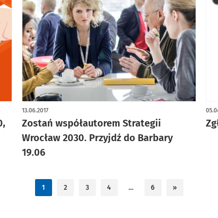
13.06.2017
05.0
0,
Zostań współautorem Strategii
Zg
Wrocław 2030. Przyjdź do Barbary
19.06
1
2
3
4
…
6
»