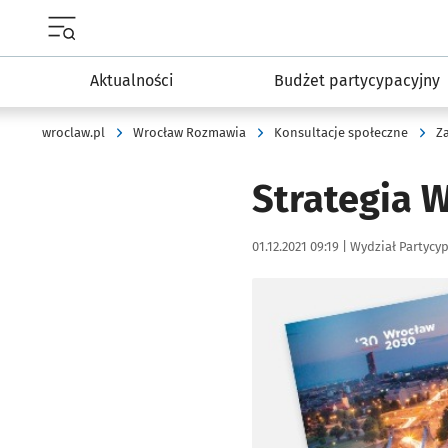
Menu główne portalu wroclaw.pl
Aktualności
Budżet partycypacyjny
wroclaw.pl
Wrocław Rozmawia
Konsultacje społeczne
Z
Strategia 
Data publikacji:
Autor:
01.12.2021 09:19 |
Wydział Partycyp
Kliknij, aby powiększyć