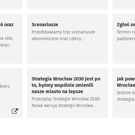
siedmiu priorytetów
ń oraz
Scenariusze
Zgłoś s
Przedstawiamy trzy scenariusze
Termin r
a idei,
ekonomiczne oraz cztery
październ
różnych
Otworzy 
scenariusze polityczne i
zakończen
ym
ustrojowe.
listopada
zasowa
tem,
ce
Strategia Wrocław 2030 jest po
Jak pow
iana – i
to, byśmy wspólnie zmienili
Wrocław
bierz
czej.
nasze miasto na lepsze
Jeszcze 
Przeczytaj Strategie Wrocław 2030!
ie
strategia
Nowa wersja Strategii Wrocław
Strategi
2030 powstała w wyniku
udziałem
konsultacji, które prowadziliśmy
zaintere
od 2015 r.