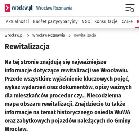
Serwis informacyjny wroclaw.pl podserwis: Rozmawia
Menu
Aktualności
Budżet partycypacyjny
NGO
Konsultacje
CAL-e
R
wroclaw.pl
Wrocław Rozmawia
Rewitalizacja
Rewitalizacja
Na tej stronie znajdują się najważniejsze
informacje dotyczące rewitalizacji we Wrocławiu.
Przede wszystkim: wyjaśnienie kluczowych pojęć,
wykaz wydarzeń oraz dokumentów, opisy ważnych
dla mieszkańców procedur czy… Niecodzienna
mapa obszaru rewitalizacji. Znajdziecie tu także
informacje na temat historycznego osiedla WuWA
oraz zabytkowych pojazdów należących do Gminy
Wrocław.