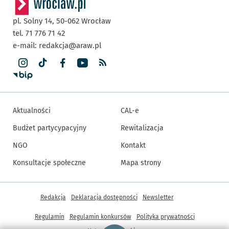
pl. Solny 14,
50-062
Wrocław
tel. 71 776 71 42
e-mail:
redakcja@araw.pl
Aktualności
CAL-e
Budżet partycypacyjny
Rewitalizacja
NGO
Kontakt
Konsultacje społeczne
Mapa strony
Inne informacje
Redakcja
Deklaracja dostępności
Newsletter
Regulamin
Regulamin konkursów
Polityka prywatności