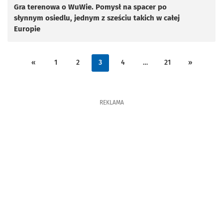
Gra terenowa o WuWie. Pomysł na spacer po
słynnym osiedlu, jednym z sześciu takich w całej
Europie
«
1
2
3
4
…
21
»
REKLAMA