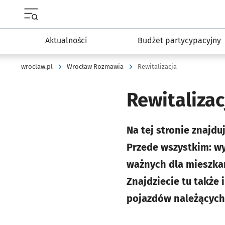
Menu główne portalu wroclaw.pl
Aktualności
Budżet partycypacyjny
wroclaw.pl
Wrocław Rozmawia
Rewitalizacja
Rewitalizac
Na tej stronie znajdu
Przede wszystkim: w
ważnych dla mieszkań
Znajdziecie tu także
pojazdów należących