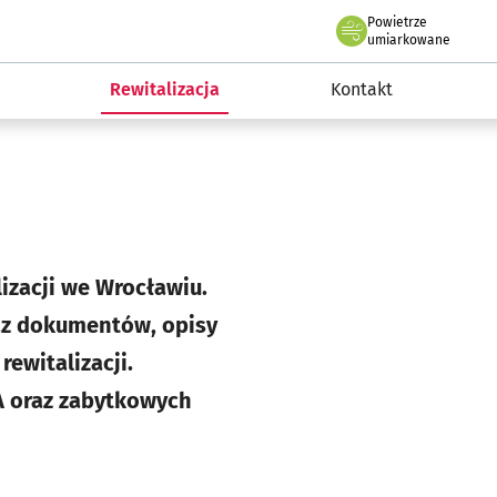
Powietrze
we Wrocławiu
awia
umiarkowane
Rewitalizacja
Kontakt
lizacji we Wrocławiu.
az dokumentów, opisy
ewitalizacji.
A oraz zabytkowych