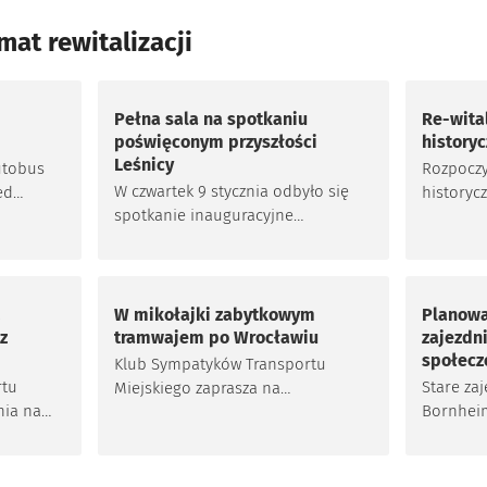
mat rewitalizacji
Pełna sala na spotkaniu
Re-wita
poświęconym przyszłości
historyc
Leśnicy
utobus
Rozpoczy
W czwartek 9 stycznia odbyło się
ed
historycz
spotkanie inauguracyjne
ia miał
spotkani
programu Re-witalizacji i Odnowy
stycznia
historycznej części Leśnicy.
zgłoszen
Zainteresowanie było spore. W
r. i
roboczej
sali gimnastycznej Szkoły
cz PO-1
W mikołajki zabytkowym
Planowa
Podstawowej nr 51 przy ulicy
żą do
z
tramwajem po Wrocławiu
zajezdni
Krępickiej trzeba było dostawić
społecz
Klub Sympatyków Transportu
więcej krzeseł.
ało
rtu
Stare za
Miejskiego zaprasza na
e Klub
nia na
Bornheim
mikołajkową przejażdżkę
kę
Menem or
zabytkowym tramwajem. W
wrocławs
sobotę 7 grudnia 2024 r. na
az nasz
kilka mie
ulicach miasta zadebiutuje skład