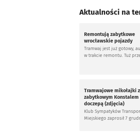
Aktualności na te
Remontują zabytkowe
wrocławskie pojazdy
Tramwaj jest już gotowy, a
w trakcie remontu. Tuż prz
świętami Bożego Narodzen
miejsce odbiór prac
remontowych doczepy
tramwajowej typu ND z 1953 
przyczepy autobusowej Jel
Tramwajowe mikołajki z
z 1976 r. Oba pojazdy nale
zabytkowym Konstalem 
Gminy Wrocław. Prace
doczepą (zdjęcia)
konserwatorskie nadzorow
Klub Sympatyków Transpo
wrocławskie stowarzyszeni
Miejskiego zaprosił 7 grud
Sympatyków Transportu
przedświąteczną przejażdż
Miejskiego.
zabytkowym tramwajem.
Skorzystali pasażerowie or