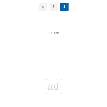
a
życie po
podwójny zestawiony z wagonu
«
1
2
autobusó
silnikowego typu Konstal N (nr
zielonym
boczny 1332) z 1949 r. i doczepy
szansę d
ND (nr boczny 3560) z 1952 r. Nie
wrocławs
trzeba kasować biletów.
przy ul. 
REKLAMA
studium 
„GreenPla
Wszystko
testowyc
proekolo
które są
na teren
ad