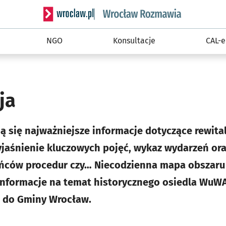
Serwis informacyjny wroclaw.pl podserwis: Rozm
NGO
Konsultacje
CAL-e
ja
ją się najważniejsze informacje dotyczące rewita
yjaśnienie kluczowych pojęć, wykaz wydarzeń or
ców procedur czy… Niecodzienna mapa obszaru r
 informacje na temat historycznego osiedla WuW
 do Gminy Wrocław.