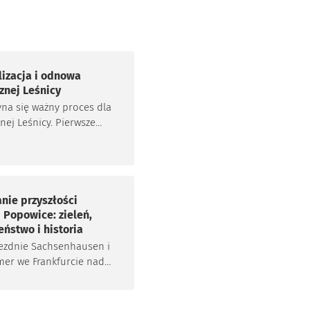
lizacja i odnowa
znej Leśnicy
na się ważny proces dla
nej Leśnicy. Pierwsze
e już za nami. Do 27
 czekamy na Wasze
ia do lokalnej grupy
.
nie przyszłości
 Popowice: zieleń,
eństwo i historia
jezdnie Sachsenhausen i
er we Frankfurcie nad
az Czasoprzestrzeń na
kim Biskupinie to tylko
jsc, które zyskały drugie