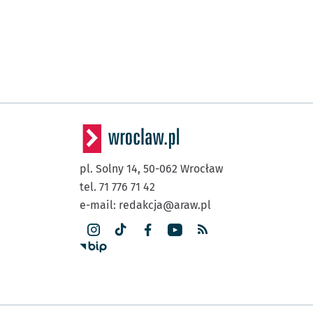
pl. Solny 14,
50-062
Wrocław
tel. 71 776 71 42
e-mail:
redakcja@araw.pl