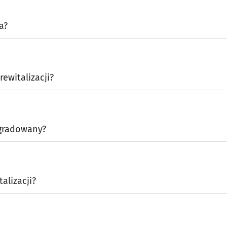
a?
rewitalizacji?
egradowany?
talizacji?