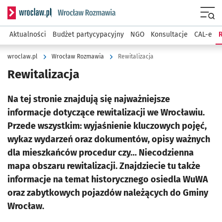
Serwis informacyjny wroclaw.pl podserwis: Rozmawia
Menu
Aktualności
Budżet partycypacyjny
NGO
Konsultacje
CAL-e
R
wroclaw.pl
Wrocław Rozmawia
Rewitalizacja
Rewitalizacja
Na tej stronie znajdują się najważniejsze
informacje dotyczące rewitalizacji we Wrocławiu.
Przede wszystkim: wyjaśnienie kluczowych pojęć,
wykaz wydarzeń oraz dokumentów, opisy ważnych
dla mieszkańców procedur czy… Niecodzienna
mapa obszaru rewitalizacji. Znajdziecie tu także
informacje na temat historycznego osiedla WuWA
oraz zabytkowych pojazdów należących do Gminy
Wrocław.