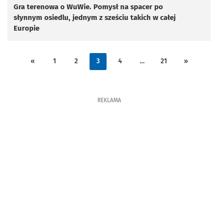
Gra terenowa o WuWie. Pomysł na spacer po
słynnym osiedlu, jednym z sześciu takich w całej
Europie
«
1
2
3
4
…
21
»
REKLAMA