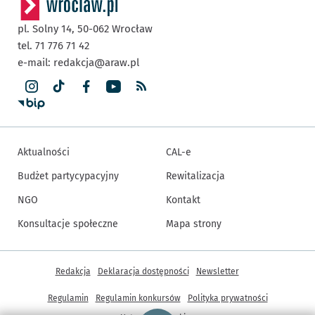
pl. Solny 14,
50-062
Wrocław
tel. 71 776 71 42
e-mail:
redakcja@araw.pl
Aktualności
CAL-e
Budżet partycypacyjny
Rewitalizacja
NGO
Kontakt
Konsultacje społeczne
Mapa strony
Inne informacje
Redakcja
Deklaracja dostępności
Newsletter
Regulamin
Regulamin konkursów
Polityka prywatności