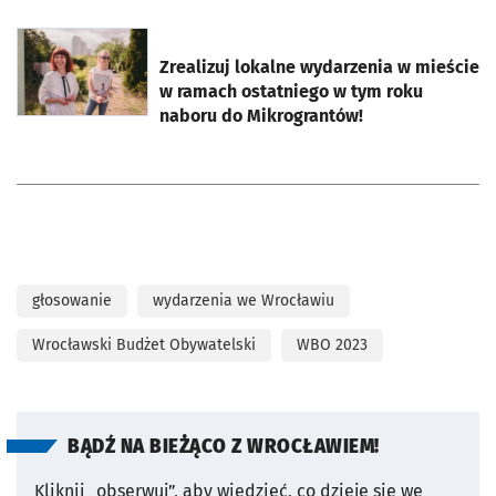
otworzy się w nowej karcie
Zrealizuj lokalne wydarzenia w mieście
w ramach ostatniego w tym roku
naboru do Mikrograntów!
głosowanie
wydarzenia we Wrocławiu
Wrocławski Budżet Obywatelski
WBO 2023
BĄDŹ NA BIEŻĄCO Z WROCŁAWIEM!
Kliknij „obserwuj”, aby wiedzieć, co dzieje się we