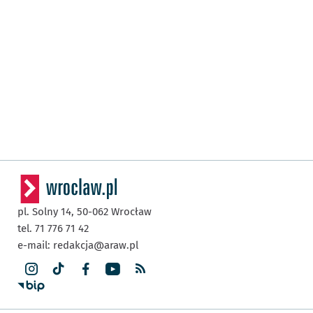
pl. Solny 14,
50-062
Wrocław
tel. 71 776 71 42
e-mail:
redakcja@araw.pl