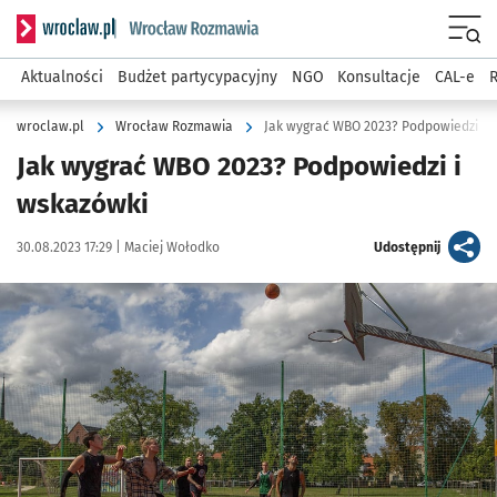
Serwis informacyjny wroclaw.pl podserwis: Rozmawia
Menu
Aktualności
Budżet partycypacyjny
NGO
Konsultacje
CAL-e
R
wroclaw.pl
Wrocław Rozmawia
Jak wygrać WBO 2023? Podpowiedzi i 
Jak wygrać WBO 2023? Podpowiedzi i
wskazówki
Data publikacji:
Autor:
artykuł
30.08.2023 17:29 |
Maciej Wołodko
Udostępnij
Kliknij, aby powiększyć