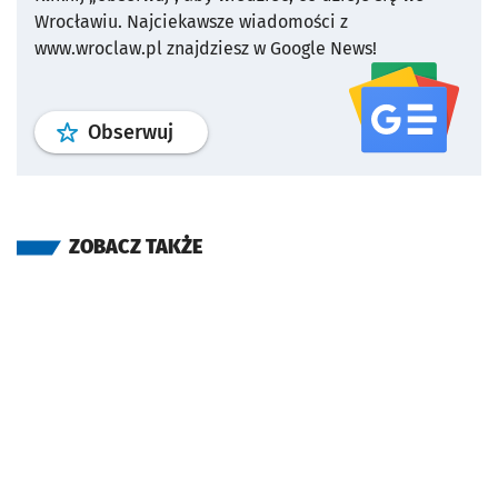
Wrocławiu.
Najciekawsze wiadomości z
www.wroclaw.pl znajdziesz w Google News!
profil
google news
serwisu wroclaw
Obserwuj
ZOBACZ TAKŻE