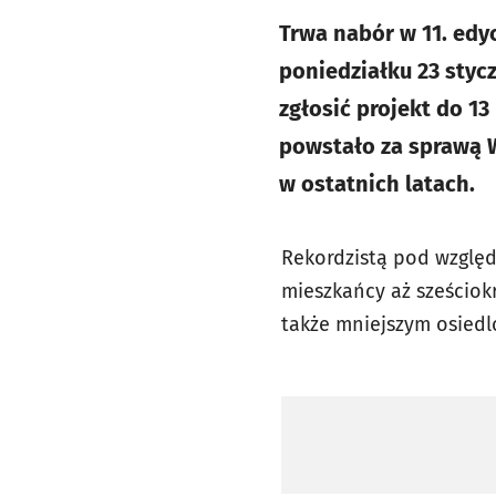
Trwa nabór w 11. edy
poniedziałku 23 stycz
zgłosić projekt do 1
powstało za sprawą W
w ostatnich latach.
Rekordzistą pod wzglę
mieszkańcy aż sześciok
także mniejszym osiedl