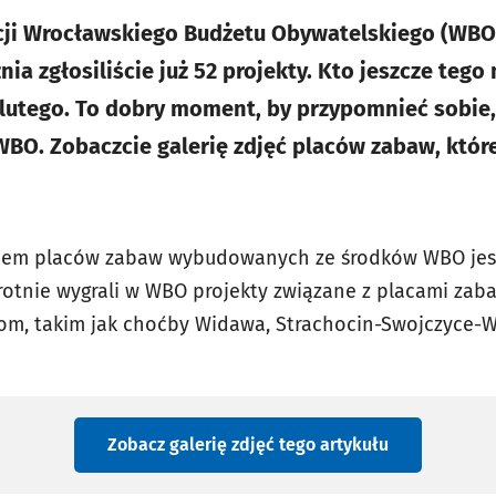
cji Wrocławskiego Budżetu Obywatelskiego (WBO
nia zgłosiliście już 52 projekty. Kto jeszcze tego 
3 lutego. To dobry moment, by przypomnieć sobie
BO. Zobaczcie galerię zdjęć placów zabaw, któr
dem placów zabaw wybudowanych ze środków WBO jest 
rotnie wygrali w WBO projekty związane z placami zaba
om, takim jak choćby Widawa, Strachocin-Swojczyce-
Zobacz galerię zdjęć
tego artykułu