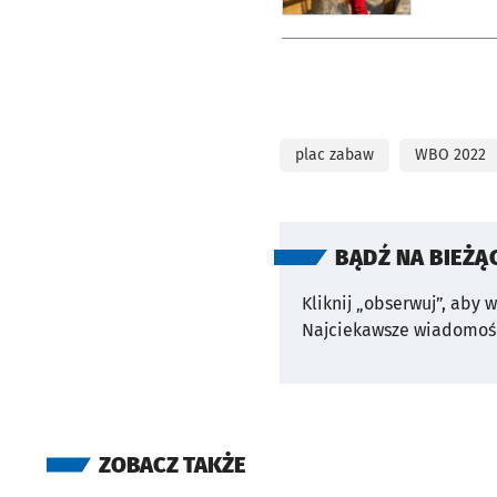
plac zabaw
WBO 2022
BĄDŹ NA BIEŻĄ
Kliknij „obserwuj”, aby 
Najciekawsze wiadomośc
ZOBACZ TAKŻE