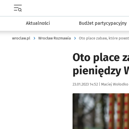
Menu główne portalu wroclaw.pl
Aktualności
Budżet partycypacyjny
wroclaw.pl
Wrocław Rozmawia
Oto place 
pieniędzy 
Data publikacji:
Autor:
23.01.2023 14:52 |
Maciej Wołodko
Kliknij, aby zobaczyć galer