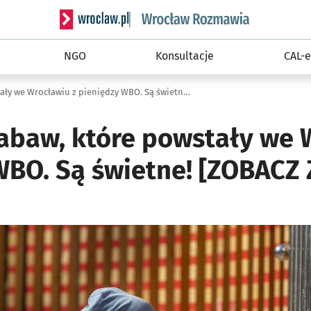
Serwis informacyjny wroclaw.pl podserwis: Rozm
NGO
Konsultacje
CAL-e
Oto place zabaw, które powstały we Wrocławiu z pieniędzy WBO. Są świetne! [ZOBACZ ZDJĘCIA]
zabaw, które powstały we 
WBO. Są świetne! [ZOBACZ 
ię