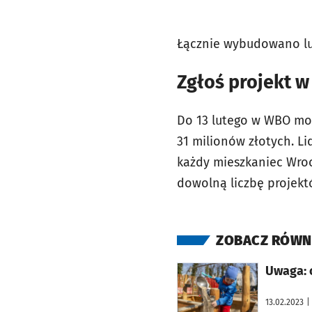
Łącznie wybudowano lu
Zgłoś projekt 
Do 13 lutego w WBO moż
31 milionów złotych. L
każdy mieszkaniec Wroc
dowolną liczbę projekt
ZOBACZ RÓWN
otworzy się w nowej karcie
Uwaga: o
13.02.2023
|