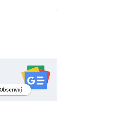
profil
google news
serwisu wroclaw.pl
Obserwuj