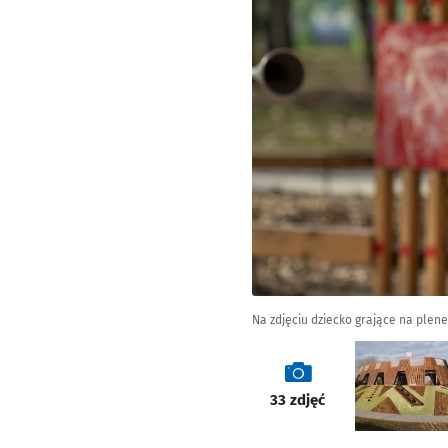
Na zdjęciu dziecko grające na ple
galeria
33
zdjęć