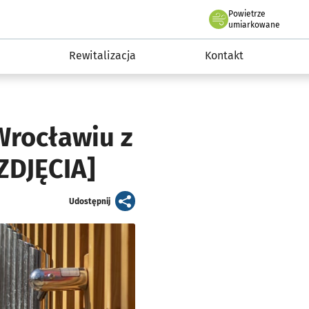
Powietrze
we Wrocławiu
awia
umiarkowane
Rewitalizacja
Kontakt
Wrocławiu z
ZDJĘCIA]
artykuł
Udostępnij