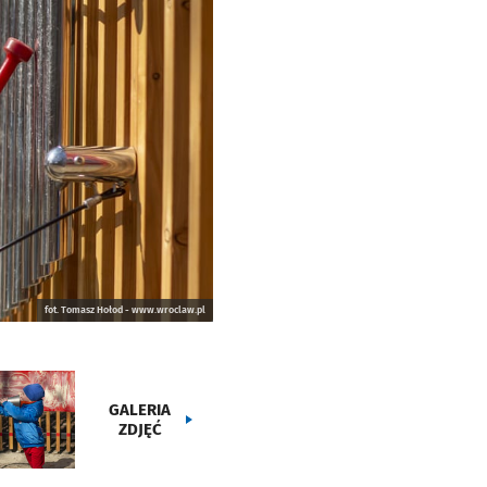
fot. Tomasz Hołod - www.wroclaw.pl
GALERIA
ZDJĘĆ