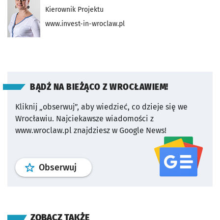
Kierownik Projektu
www.invest-in-wroclaw.pl
BĄDŹ NA BIEŻĄCO Z WROCŁAWIEM!
Kliknij „obserwuj”, aby wiedzieć, co dzieje się we
Wrocławiu.
Najciekawsze wiadomości z
www.wroclaw.pl znajdziesz w Google News!
profil
google news
serwisu wroclaw
Obserwuj
ZOBACZ TAKŻE