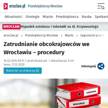
Serwis informacyjny wroclaw.pl podserwis: Strategia rozwo
Menu
Aktualności
Strategia
Miasto
Przedsiębiorca
Nauka
Spotkan
WROCŁAW
Wypadek autobusu i taksówki na Al. Krzywoustego
wroclaw.pl
Przedsiębiorczy Wrocław
Miasto
Zagraniczni pracown
Zatrudnianie obcokrajowców we
Wrocławiu – procedury
Data publikacji:
Autor:
18.02.2016 09:31 |
Jarek Ratajczak
|
aktualizacja:
6 lat
temu, 21.12.2020
artykuł
Udostępnij
Materiał archiwalny
Kliknij, aby powiększyć