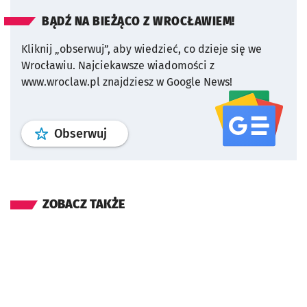
BĄDŹ NA BIEŻĄCO Z WROCŁAWIEM!
Kliknij „obserwuj”, aby wiedzieć, co dzieje się we
Wrocławiu.
Najciekawsze wiadomości z
www.wroclaw.pl znajdziesz w Google News!
profil
google news
serwisu wroclaw
Obserwuj
ZOBACZ TAKŻE