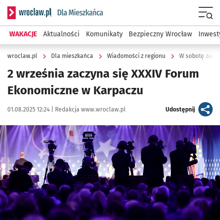
Serwis informacyjny wroclaw.pl podserwis: Dla mieszkańca
Menu
WAKACJE
Aktualności
Komunikaty
Bezpieczny Wrocław
Inwest
wroclaw.pl
Dla mieszkańca
Wiadomości z regionu
W sobotę zacz
2 września zaczyna się XXXIV Forum
Ekonomiczne w Karpaczu
Data publikacji:
Autor:
artykuł
01.08.2025 12:24 |
Redakcja www.wroclaw.pl
Udostępnij
Kliknij, aby powiększyć