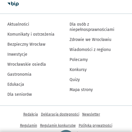
Aktualności
Dla osób z
niepełnosprawnościami
Komunikaty i ostrzeżenia
Zdrowie we Wrocławiu
Bezpieczny Wrocław
Wiadomości z regionu
Inwestycje
Polecamy
Wrocławskie osiedla
Konkursy
Gastronomia
Quizy
Edukacja
Mapa strony
Dla seniorów
Inne informacje
Redakcja
Deklaracja dostępności
Newsletter
Regulamin
Regulamin konkursów
Polityka prywatności