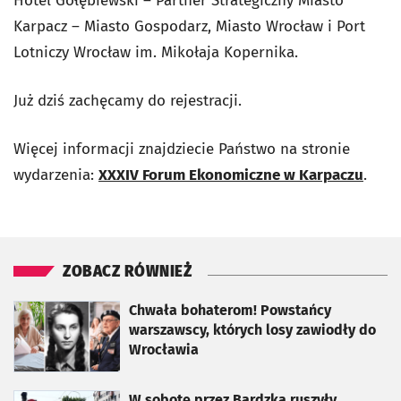
Hotel Gołębiewski – Partner Strategiczny Miasto
Karpacz – Miasto Gospodarz, Miasto Wrocław i Port
Lotniczy Wrocław im. Mikołaja Kopernika.
Już dziś zachęcamy do rejestracji.
Więcej informacji znajdziecie Państwo na stronie
wydarzenia:
XXXIV Forum Ekonomiczne w Karpaczu
.
ZOBACZ RÓWNIEŻ
otworzy się w nowej karcie
Chwała bohaterom! Powstańcy
warszawscy, których losy zawiodły do
Wrocławia
otworzy się w nowej karcie
W sobotę przez Bardzką ruszyły