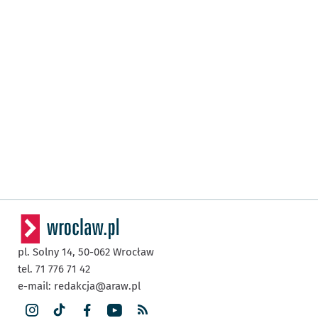
pl. Solny 14,
50-062
Wrocław
tel. 71 776 71 42
e-mail:
redakcja@araw.pl