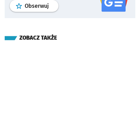
profil
google news
serwisu wroclaw
Obserwuj
ZOBACZ TAKŻE