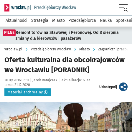
Serwis informacyjny wroclaw.pl podserwis: Strategia rozwo
Menu
Aktualności
Strategia
Miasto
Przedsiębiorca
Nauka
Spotkan
PILNE
Remont torów na Stawowej i Peronowej. Od 8 sierpnia
zmiany dla kierowców i pasażerów
wroclaw.pl
Przedsiębiorczy Wrocław
Miasto
Zagraniczni pracown
Oferta kulturalna dla obcokrajowców
we Wrocławiu [PORADNIK]
Data publikacji:
Autor:
26.09.2016 06:11 |
Jarek Ratajczak
|
aktualizacja:
6 lat
temu, 21.12.2020
artykuł
Udostępnij
Materiał archiwalny
Kliknij, aby powiększyć