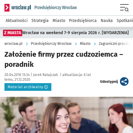
Serwis informacyjny wroclaw.pl podserwis: Strategia rozwo
Menu
Aktualności
Strategia
Miasto
Przedsiębiorca
Nauka
Spotkan
Z MIASTA
Wrocław na weekend 7-9 sierpnia 2026 r. [WYDARZENIA]
wroclaw.pl
Przedsiębiorczy Wrocław
Miasto
Zagraniczni pracown
Założenie firmy przez cudzoziemca –
poradnik
Data publikacji:
Autor:
20.04.2016 13:34 |
Jarek Ratajczak
|
aktualizacja:
6 lat
temu, 21.12.2020
artykuł
Udostępnij
Materiał archiwalny
Kliknij, aby powiększyć