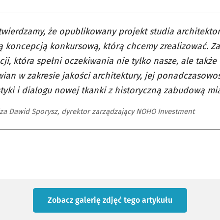
twierdzamy, że opublikowany projekt studia architekt
 koncepcją konkursową, którą chcemy zrealizować. Za
ji, która spełni oczekiwania nie tylko nasze, ale także
ian w zakresie jakości architektury, jej ponadczasowoś
tyki i dialogu nowej tkanki z historyczną zabudową mia
za Dawid Sporysz, dyrektor zarządzający NOHO Investment
Zobacz galerię zdjęć
tego artykułu