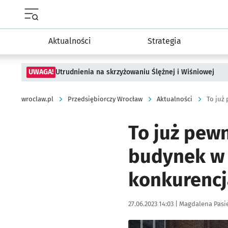
Menu główne portalu wroclaw.pl
Aktualności
Strategia
UWAGA!
Utrudnienia na skrzyżowaniu Ślężnej i Wiśniowej
wroclaw.pl
Przedsiębiorczy Wrocław
Aktualności
To już pew
budynek w 
konkurencj
Data publikacji:
Autor:
27.06.2023 14:03 |
Magdalena Pasi
Kliknij, aby zobaczyć galer