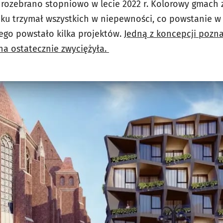
j rozebrano stopniowo w lecie 2022 r. Kolorowy gmach z
ku trzymał wszystkich w niepewności, co powstanie w 
ego powstało kilka projektów.
Jedną z koncepcji pozna
ona ostatecznie zwyciężyła.