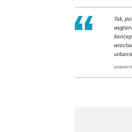
Tak, po
wygraną
koncepc
wrocław
urbanis
potwierd