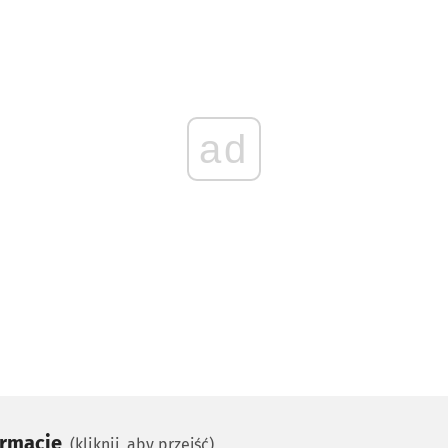
ad
ormacje
(kliknij, aby przejść)