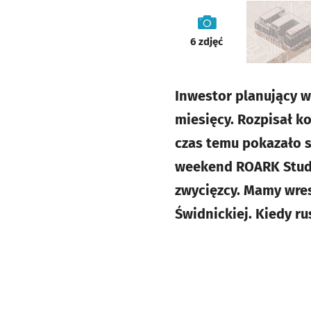
galeria
6
zdjęć
Inwestor planujący w
miesięcy. Rozpisał k
czas temu pokazało sw
weekend ROARK Studio
zwycięzcy. Mamy wres
Świdnickiej. Kiedy r