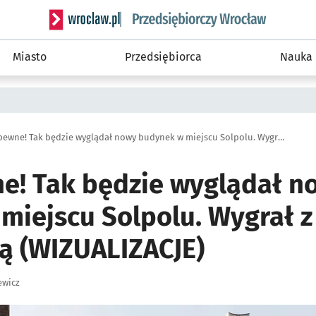
Serwis informacyjny wroclaw.pl podserwis: Strategi
Miasto
Przedsiębiorca
Nauka
To już pewne! Tak będzie wyglądał nowy budynek w miejscu Solpolu. Wygrał z konkurencją (WIZUALIZACJE)
ne! Tak będzie wyglądał n
miejscu Solpolu. Wygrał z
ą (WIZUALIZACJE)
ewicz
ię