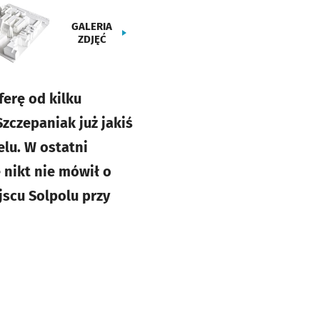
GALERIA
ZDJĘĆ
erę od kilku
zczepaniak już jakiś
elu. W ostatni
 nikt nie mówił o
jscu Solpolu przy