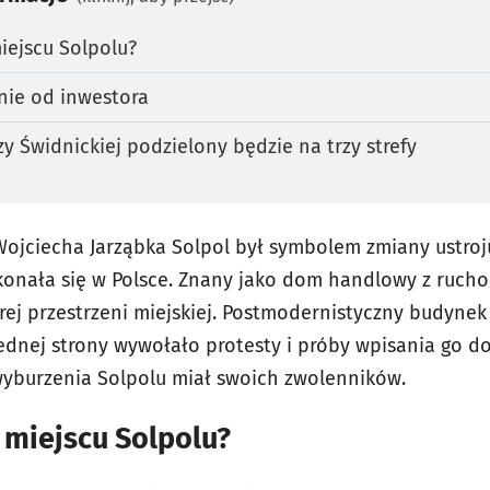
iejscu Solpolu?
ie od inwestora
 Świdnickiej podzielony będzie na trzy strefy
ojciecha Jarząbka Solpol był symbolem zmiany ustroju
konała się w Polsce. Znany jako dom handlowy z ruch
ej przestrzeni miejskiej. Postmodernistyczny budyne
ednej strony wywołało protesty i próby wpisania go do 
 wyburzenia Solpolu miał swoich zwolenników.
 miejscu Solpolu?