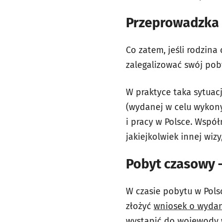
Przeprowadzka 
Co zatem, jeśli rodzin
zalegalizować swój pob
W praktyce taka sytuac
(wydanej w celu wykon
i pracy w Polsce. Wspó
jakiejkolwiek innej wiz
Pobyt czasowy 
W czasie pobytu w Pols
złożyć
wniosek o wydan
wystąpić do wojewody 