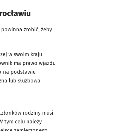
Wrocławiu
 powinna zrobić, żeby
zej w swoim kraju
cownik ma prawo wjazdu
a na podstawie
czna lub służbowa.
 członków rodziny musi
W tym celu należy
iejsce zamierzonego