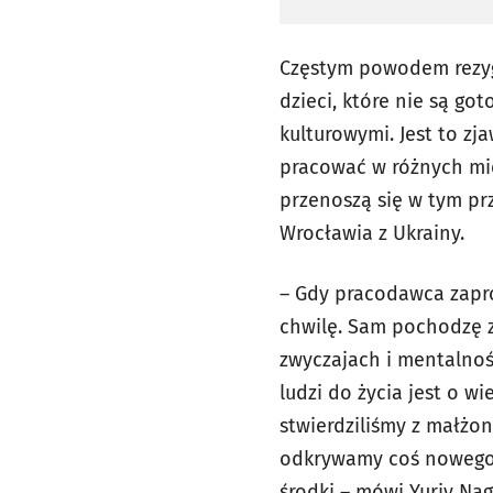
Częstym powodem rezygn
dzieci, które nie są g
kulturowymi. Jest to zj
pracować w różnych miej
przenoszą się w tym pr
Wrocławia z Ukrainy.
–
Gdy pracodawca zapro
chwilę. Sam pochodzę z
zwyczajach i mentalnoś
ludzi do życia jest o w
stwierdziliśmy z małżon
odkrywamy coś nowego w 
środki – mówi Yuriy Nag