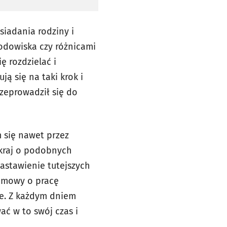
siadania rodziny i
odowiska czy różnicami
ę rozdzielać i
ą się na taki krok i
rzeprowadził się do
 się nawet przez
 kraj o podobnych
astawienie tutejszych
 umowy o pracę
ałe. Z każdym dniem
ać w to swój czas i