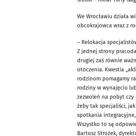
We Wrocławiu działa wi
obcokrajowca wraz z rod
–
Relokacja specjalist
Z jednej strony pracod
drugiej zaś równie wa
otoczenia. Kwestia „akl
rodzinom pomagamy radz
rodziny w wynajęciu lu
zezwoleń na pobyt czy 
żeby tak specjaliści, ja
spotkania integracyjne
Wszystko to są odpowie
Bartosz Strożek, dyrekt