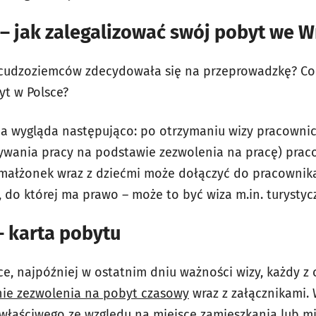
– jak zalegalizować swój pobyt we 
a cudzoziemców zdecydowała się na przeprowadzkę? Co
yt w Polsce?
ja wygląda następująco: po otrzymaniu wizy pracownic
ywania pracy na podstawie zezwolenia na pracę) pra
łmałżonek wraz z dziećmi może dołączyć do pracownik
y, do której ma prawo – może to być wiza m.in. turysty
– karta pobytu
ce, najpóźniej w ostatnim dniu ważności wizy, każdy z
ie zezwolenia na pobyt czasowy
wraz z załącznikami. 
właściwego ze względu na miejsce zamieszkania lub m