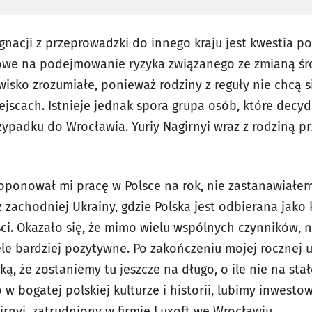
acji z przeprowadzki do innego kraju jest kwestia po
otowe na podejmowanie ryzyka związanego ze zmianą śr
awisko zrozumiałe, ponieważ rodziny z reguły nie chcą si
scach. Istnieje jednak spora grupa osób, które decyduj
zypadku do Wrocławia. Yuriy Nagirnyi wraz z rodziną p
ponował mi pracę w Polsce na rok, nie zastanawiałem
 zachodniej Ukrainy, gdzie Polska jest odbierana jako
ci. Okazało się, że mimo wielu wspólnych czynników, n
iele bardziej pozytywne. Po zakończeniu mojej rocznej
ką, że zostaniemy tu jeszcze na długo, o ile nie na st
bogatej polskiej kulturze i historii, lubimy inwestow
irnyi, zatrudniony w firmie Luxoft we Wrocławiu.