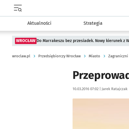
Menu główne portalu wroclaw.pl
Aktualności
Strategia
WROCŁAW
Do Marrakeszu bez przesiadek. Nowy kierunek z 
wroclaw.pl
Przedsiębiorczy Wrocław
Miasto
Zagraniczni
Przeprowad
Data publikacji:
Autor:
10.03.2016 07:02 |
Jarek Ratajczak
Kliknij, aby powiększyć