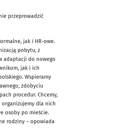
nie przeprowadzić
ormalne, jak i HR-owe.
izacją pobytu, z
 w adaptacji do nowego
nikom, jak i ich
 polskiego. Wspieramy
rawnego, zdobyciu
ypach procedur. Chcemy,
go organizujemy dla nich
e osoby po mieście.
ne rodziny – opowiada