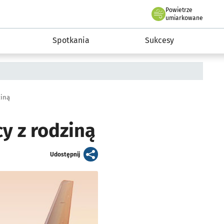
Powietrze
we Wrocławiu
a rozwoju przedsiębiorczości miasta Wrocławia
umiarkowane
Spotkania
Sukcesy
ziną
y z rodziną
artykuł
Udostępnij