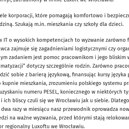
ele korporacji, które pomagają komfortowo i bezpiecz
ziną. Szukają m.in. mieszkania czy szkoły dla dzieci.
ów IT o wysokich kompetencjach to wyzwanie zarówno f
awca zajmuje się zagadnieniami logistycznymi czy organ
żnym zadaniem jest pomoc pracownikom i jego bliskim
imatyzacji” dotyczy szczególnie rodzin. Zarówno pracow
ić sobie z barierą językową, finansując kursy języka
b kupnie mieszkania, zrozumieniu polskiego systemu p
uzyskaniu numeru PESEL, koniecznego w niektórych t
k i ich bliscy czuli się we Wrocławiu jak u siebie. Dlate
, dwa razy w miesiącu nasz przewodnik oprowadza now
dzi na ważne wyzwania, przed którymi stają relokowa
or regionalny Luxoftu we Wrocławiu.