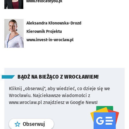
www.relocateyou.pl
Aleksandra Kłonowska-Drozd
Kierownik Projektu
www.invest-in-wroclaw.pl
BĄDŹ NA BIEŻĄCO Z WROCŁAWIEM!
Kliknij „obserwuj”, aby wiedzieć, co dzieje się we
Wrocławiu.
Najciekawsze wiadomości z
www.wroclaw.pl znajdziesz w Google News!
profil
google news
serwisu wroclaw
Obserwuj