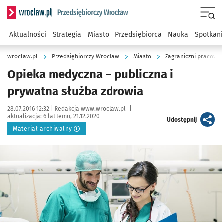
Serwis informacyjny wroclaw.pl podserwis: Strategia rozwo
Menu
Aktualności
Strategia
Miasto
Przedsiębiorca
Nauka
Spotkan
wroclaw.pl
Przedsiębiorczy Wrocław
Miasto
Zagraniczni pracown
Opieka medyczna – publiczna i
prywatna służba zdrowia
Data publikacji:
Autor:
28.07.2016 12:32 |
Redakcja www.wroclaw.pl
|
aktualizacja:
6 lat temu, 21.12.2020
artykuł
Udostępnij
Materiał archiwalny
Kliknij, aby powiększyć