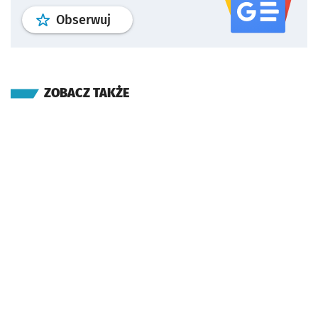
profil
google news
serwisu wroclaw
Obserwuj
ZOBACZ TAKŻE