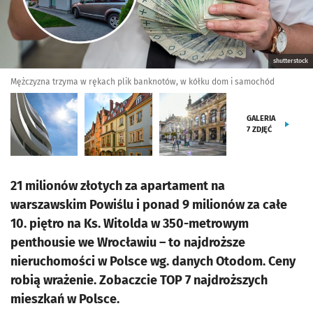
shutterstock
Mężczyzna trzyma w rękach plik banknotów, w kółku dom i samochód
GALERIA
7
ZDJĘĆ
21 milionów złotych za apartament na
warszawskim Powiślu i ponad 9 milionów za całe
10. piętro na Ks. Witolda w 350-metrowym
penthousie we Wrocławiu – to najdroższe
nieruchomości w Polsce wg. danych Otodom. Ceny
robią wrażenie. Zobaczcie TOP 7 najdroższych
mieszkań w Polsce.