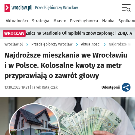
Serwis informacyjny wroclaw.pl podserwis: Strategia rozwo
Menu
Aktualności
Strategia
Miasto
Przedsiębiorca
Nauka
Spotkan
WROCŁAW
Znicz na Stadionie Olimpijskim znów zapłonął | ZDJĘCIA
wroclaw.pl
Przedsiębiorczy Wrocław
Aktualności
Najdroższe mieszkania we Wrocławiu
i w Polsce. Kolosalne kwoty za metr
przyprawiają o zawrót głowy
Data publikacji:
Autor:
artykuł
13.10.2023 19:21 |
Jarek Ratajczak
Udostępnij
Kliknij, aby zobaczyć galerię