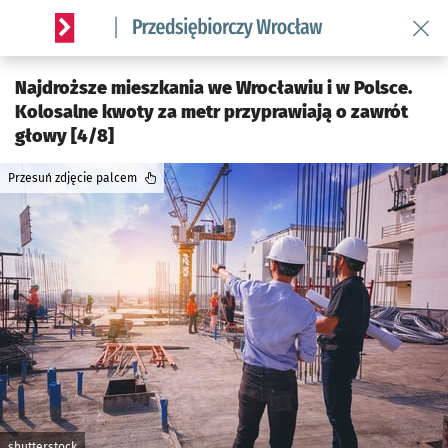
Wróć 
Serwis informacyjny wroclaw.pl podserwis: Strategia rozwo
Najdroższe mieszkania we Wrocławiu i w Polsce.
Kolosalne kwoty za metr przyprawiają o zawrót
głowy [4/8]
Przesuń zdjęcie palcem
shutterstock