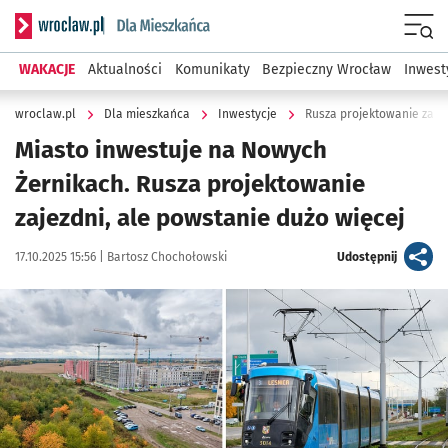
Serwis informacyjny wroclaw.pl podserwis: Dla mieszkańca
Menu
WAKACJE
Aktualności
Komunikaty
Bezpieczny Wrocław
Inwest
wroclaw.pl
Dla mieszkańca
Inwestycje
Rusza projektowanie zajez
Miasto inwestuje na Nowych
Żernikach. Rusza projektowanie
zajezdni, ale powstanie dużo więcej
Data publikacji:
Autor:
artykuł
17.10.2025 15:56 |
Bartosz Chochołowski
Udostępnij
Kliknij, aby zobaczyć galerię
Kliknij, aby powiększyć