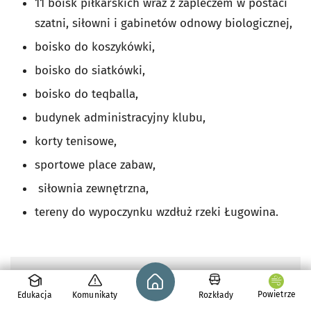
11 boisk piłkarskich wraz z zapleczem w postaci
szatni, siłowni i gabinetów odnowy biologicznej,
boisko do koszykówki,
boisko do siatkówki,
boisko do teqballa,
budynek administracyjny klubu,
korty tenisowe,
sportowe place zabaw,
siłownia zewnętrzna,
tereny do wypoczynku wzdłuż rzeki Ługowina.
Strona główna - wroclaw.pl
Zobacz galerię zdjęć
Powietrze
Edukacja
Komunikaty
Rozkłady