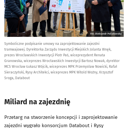
Fot. Oleksandr Poliakovsky
Symboliczne podpisanie umowy na zaprojektowanie zajezdni
tramwajowej. Dyrektorka Zarządu Inwestycji Miejskich Jolanta Wnęk,
prezes Wrocławskich Inwestycji Piotr Paś, wiceprezydent Renata
Granowska, wiceprezes Wrocławskich Inwestycji Bartosz Nowak, dyrektor
MCS Wrocław Łukasz Wójcik, wiceprezes MPK Przemysław Nowicki, Rafał
Sieraczyński, Rysy Architekci, wiceprezes MPK Witold Woźny, Krzysztof
Sroga, Databout
Miliard na zajezdnię
Przetarg na stworzenie koncepcji i zaprojektowanie
zajezdni wygrało konsorcjum Databout i Rysy