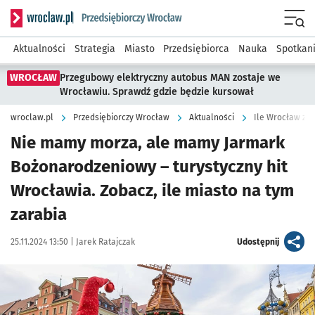
Serwis informacyjny wroclaw.pl podserwis: Strategia rozwo
Menu
Aktualności
Strategia
Miasto
Przedsiębiorca
Nauka
Spotkan
WROCŁAW
Przegubowy elektryczny autobus MAN zostaje we
Wrocławiu. Sprawdź gdzie będzie kursował
wroclaw.pl
Przedsiębiorczy Wrocław
Aktualności
Ile Wrocław za
Nie mamy morza, ale mamy Jarmark
Bożonarodzeniowy – turystyczny hit
Wrocławia. Zobacz, ile miasto na tym
zarabia
Data publikacji:
Autor:
artykuł
25.11.2024 13:50 |
Jarek Ratajczak
Udostępnij
Kliknij, aby zobaczyć galerię