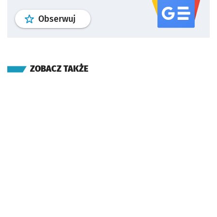
profil
google news
serwisu wroclaw
Obserwuj
ZOBACZ TAKŻE