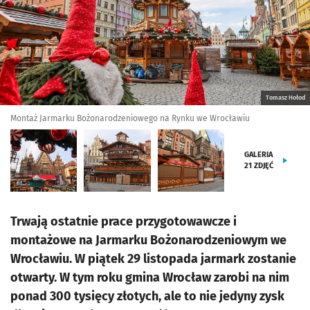
Tomasz Hołod
Montaż Jarmarku Bożonarodzeniowego na Rynku we Wrocławiu
GALERIA
21
ZDJĘĆ
Trwają ostatnie prace przygotowawcze i
montażowe na Jarmarku Bożonarodzeniowym we
Wrocławiu. W piątek 29 listopada jarmark zostanie
otwarty. W tym roku gmina Wrocław zarobi na nim
ponad 300 tysięcy złotych, ale to nie jedyny zysk