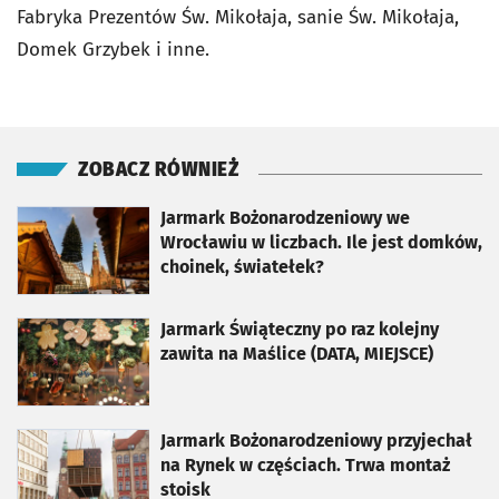
Fabryka Prezentów Św. Mikołaja, sanie Św. Mikołaja,
Domek Grzybek i inne.
ZOBACZ RÓWNIEŻ
otworzy się w nowej karcie
Jarmark Bożonarodzeniowy we
Wrocławiu w liczbach. Ile jest domków,
choinek, światełek?
otworzy się w nowej karcie
Jarmark Świąteczny po raz kolejny
zawita na Maślice (DATA, MIEJSCE)
otworzy się w nowej karcie
Jarmark Bożonarodzeniowy przyjechał
na Rynek w częściach. Trwa montaż
stoisk