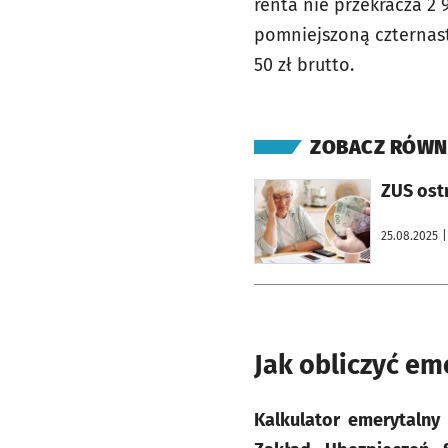
renta nie przekracza 2
pomniejszoną czternast
50 zł brutto.
ZOBACZ RÓWN
otworzy się w nowej karcie
ZUS ostr
25.08.2025
|
Jak obliczyć em
Kalkulator emerytalny