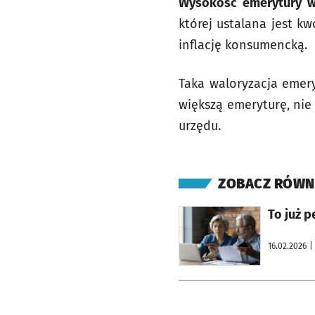
Wysokość emerytury w 
której ustalana jest k
inflację konsumencką.
Taka waloryzacja emer
większą emeryturę, nie
urzędu.
ZOBACZ RÓWN
otworzy się w nowej karcie
To już p
16.02.2026
|