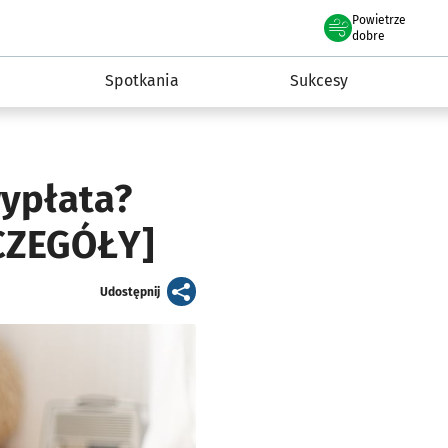
Powietrze
we Wrocławiu
a rozwoju przedsiębiorczości miasta Wrocławia
dobre
Spotkania
Sukcesy
wypłata?
CZEGÓŁY]
artykuł
Udostępnij