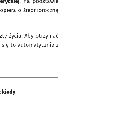
eryckiej
, na podstawie
 opiera o średnioroczną
ty życia. Aby otrzymać
 się to automatycznie z
z kiedy