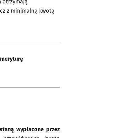
m otrzymają
ecz z minimalną kwotą
emeryturę
ostaną wypłacone przez