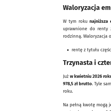
Waloryzacja em
W tym roku
najniższa 
uprawnione do renty z
rodzinną. Waloryzacja o
rentę z tytułu częś
Trzynasta i czt
Już
w kwietniu 2026 ro
978,5
zł brutto
. Tyle sa
roku.
Na pełną kwotę mogą je