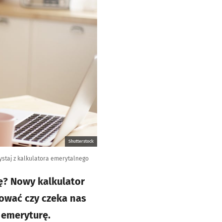
Shutterstock
ystaj z kalkulatora emerytalnego
rę? Nowy kalkulator
kować czy czeka nas
ą emeryturę.