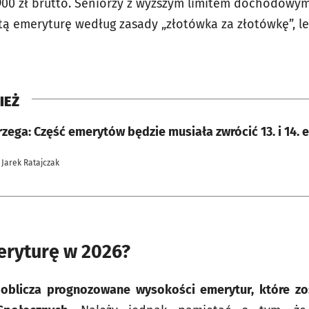
 900 zł brutto. Seniorzy z wyższym limitem dochodowy
ą emeryturę według zasady „złotówka za złotówkę”, l
IEŻ
zega: Część emerytów będzie musiała zwrócić 13. i 14. 
 Jarek Ratajczak
eryturę w 2026?
oblicza prognozowane wysokości emerytur, które z