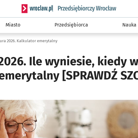
Serwis informacyjny wroclaw.pl podserwis: Strategi
Miasto
Przedsiębiorca
Nauka
ura 2026. Kalkulator emerytalny
026. Ile wyniesie, kiedy 
 emerytalny [SPRAWDŹ SZ