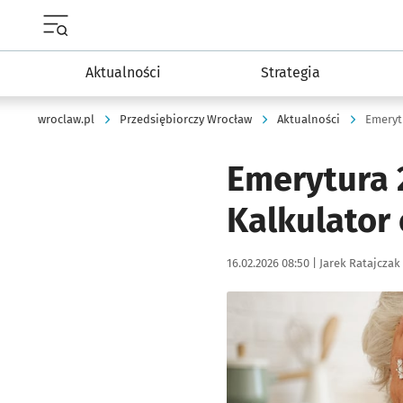
Menu główne portalu wroclaw.pl
Aktualności
Strategia
wroclaw.pl
Przedsiębiorczy Wrocław
Aktualności
Emeryt
Emerytura 2
Kalkulator
Data publikacji:
Autor:
16.02.2026 08:50 |
Jarek Ratajczak
Kliknij, aby powiększyć