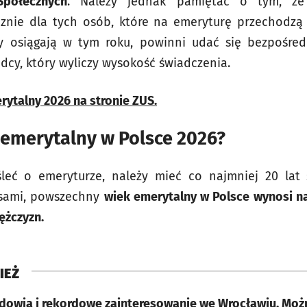
Społecznych
. Należy jednak pamiętać o tym, że
znie dla tych osób, które na emeryturę przechodzą w
ny osiągają w tym roku, powinni udać się bezpośre
adcy, który wyliczy wysokość świadczenia.
rytalny 2026 na stronie ZUS.
 emerytalny w Polsce 2026?
eć o emeryturze, należy mieć co najmniej 20 lat s
isami, powszechny
wiek emerytalny w Polsce wynosi n
ężczyzn.
IEŻ