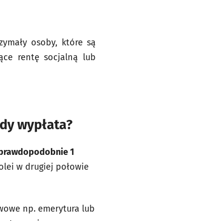
zymały osoby, które są
ące rentę socjalną lub
edy wypłata?
ci prawdopodobnie
1
kolei w drugiej połowie
awowe np. emerytura lub