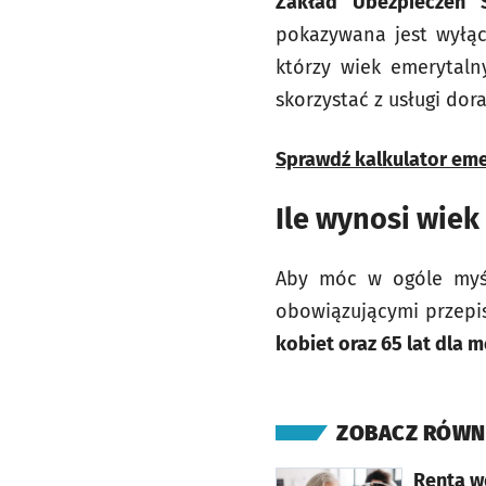
Zakład Ubezpieczeń 
pokazywana jest wyłąc
którzy wiek emerytal
skorzystać z usługi dor
Sprawdź kalkulator eme
Ile wynosi wiek
Aby móc w ogóle myśl
obowiązującymi przep
kobiet oraz 65 lat dla m
ZOBACZ RÓWN
otworzy się w nowej karcie