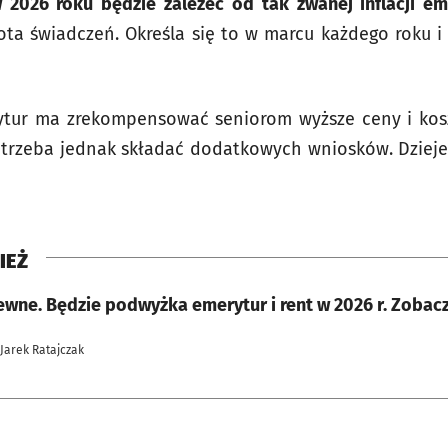
2026 roku będzie zależeć od tak zwanej inflacji em
wota świadczeń. Określa się to w marcu każdego roku i
ytur ma zrekompensować seniorom wyższe ceny i kosz
 trzeba jednak składać dodatkowych wniosków. Dzieje
IEŻ
ewne. Będzie podwyżka emerytur i rent w 2026 r. Zobac
 Jarek Ratajczak