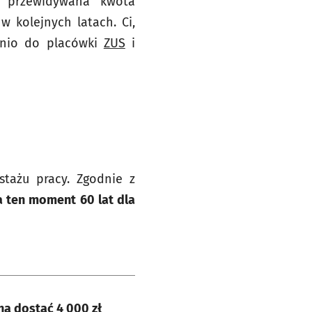
 przewidywana kwota
 kolejnych latach. Ci,
dnio do placówki
ZUS
i
tażu pracy. Zgodnie z
a ten moment 60 lat dla
Renta wdowia i rekordowe zainteresowanie we Wrocławiu. Można dostać 4 000 zł